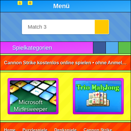
1
0
Menü
Spielkategorien
Cannon Strike kostenlos online spielen • ohne Anmeldung 🕹️
Home
Puzzlespiele
Denkspiele
Cannon Strike