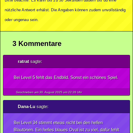
Bitte beachte: Es kann bis zu 30 Sekunden dauern bis du eine
nützliche Antwort erhälst. Die Angaben können zudem unvollständig
oder ungenau sein.
3 Kommentare
ratrat
sagte:
Bei Level 5 fehlt das Endbild. Sonst ein schönes Spiel.
Geschrieben am 30.
August
2025
um 22:26 Uhr
Dana-Lu
sagte:
Bei Level 34 stimmt etwas nicht bei den hellen
Blautönen. Ein helles blaues Oval ist zu viel, dafür fehlt