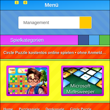
1
0
Menü
Spielkategorien
Circle Puzzle kostenlos online spielen • ohne Anmeldung 🕹️
Home
Puzzlespiele
Denkspiele
Circle Puzzle