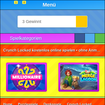
1
0
Menü
Spielkategorien
Crunch Locked kostenlos online spielen • ohne Anmeldung 🕹️
Home
Puzzlespiele
Denkspiele
Crunch Locked