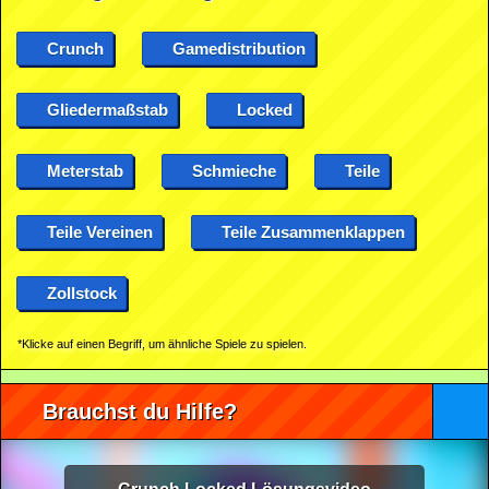
Crunch
Gamedistribution
Gliedermaßstab
Locked
Meterstab
Schmieche
Teile
Teile Vereinen
Teile Zusammenklappen
Zollstock
*Klicke auf einen Begriff, um ähnliche Spiele zu spielen.
Brauchst du Hilfe?