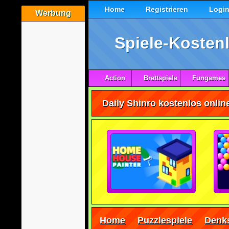
Home
Registrieren
Logi
Werbung
Spiele-Kostenl
Action
Brettspiele
Fungames
Daily Shinro kostenlos onlin
Home
Puzzlespiele
Denks