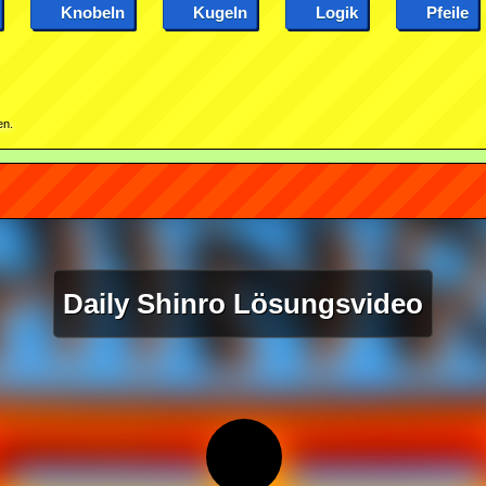
Knobeln
Kugeln
Logik
Pfeile
en.
Daily Shinro Lösungsvideo