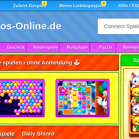
1
0
n
Zuletzt Gespielt
Meine Lieblingsspiele
Hilfe / FA
os-Online.de
Geschick
Kinderspiele
Multiplayer
Puzzle
Rennspi
Sp
e spielen • ohne Anmeldung 🕹️
piele
Daily Shinro