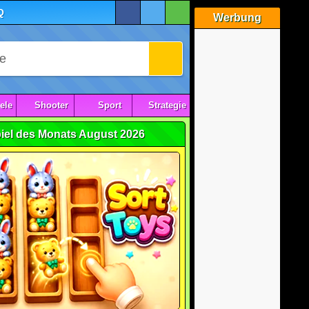
Q
Werbung
ele
Shooter
Sport
Strategie
iel des Monats August 2026