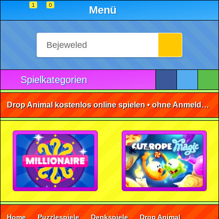
1
0
Menü
Spielkategorien
Drop Animal kostenlos online spielen • ohne Anmeldung 🕹️
Home
Puzzlespiele
Denkspiele
Drop Animal