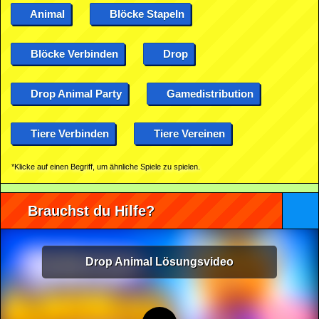
Animal
Blöcke Stapeln
Blöcke Verbinden
Drop
Drop Animal Party
Gamedistribution
Tiere Verbinden
Tiere Vereinen
*Klicke auf einen Begriff, um ähnliche Spiele zu spielen.
Brauchst du Hilfe?
Drop Animal Lösungsvideo