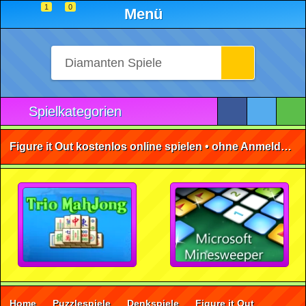
1
0
Menü
Spielkategorien
Figure it Out kostenlos online spielen • ohne Anmeldung 🕹️
Home
Puzzlespiele
Denkspiele
Figure it Out