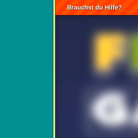
Brauchst du Hilfe?