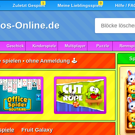
1
0
n
Zuletzt Gespielt
Meine Lieblingsspiele
Hilfe / FA
os-Online.de
Geschick
Kinderspiele
Multiplayer
Puzzle
Rennspi
Sp
e spielen • ohne Anmeldung 🕹️
piele
Fruit Galaxy