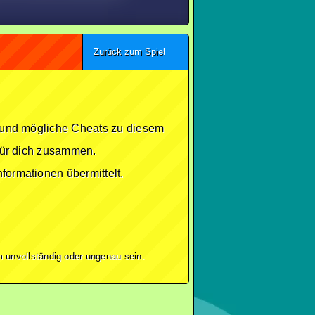
Zurück zum Spiel
se und mögliche Cheats zu diesem
 für dich zusammen.
formationen übermittelt.
 unvollständig oder ungenau sein.