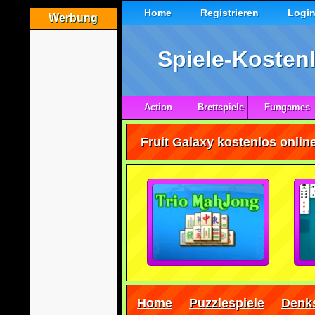
Home
Registrieren
Logi
Werbung
Spiele-Kostenl
Action
Brettspiele
Fungames
Fruit Galaxy kostenlos onlin
Home
Puzzlespiele
Denks