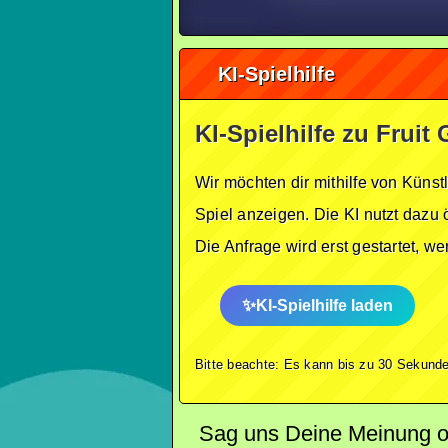
KI-Spielhilfe
KI-Spielhilfe zu Fruit
Wir möchten dir mithilfe von Künst
Spiel anzeigen. Die KI nutzt dazu 
Die Anfrage wird erst gestartet, w
KI-Spielhilfe laden
Bitte beachte: Es kann bis zu 30 Sekunde
Sag uns Deine Meinung ode