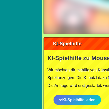
KI-Spielhilfe
KI-Spielhilfe zu Mou
Wir möchten dir mithilfe von Künst
Spiel anzeigen. Die KI nutzt dazu 
Die Anfrage wird erst gestartet, w
KI-Spielhilfe laden