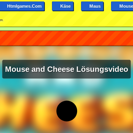
Htmlgames.com
Käse
Maus
Mous
en.
Mouse and Cheese Lösungsvideo