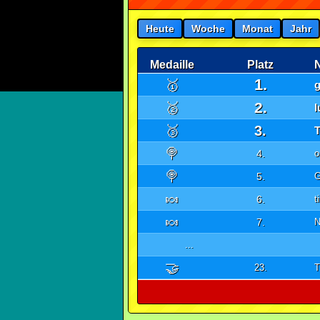
Heute
Woche
Monat
Jahr
Medaille
Platz
1.
🥇
2.
🥈
🥉
3.
🍭
4.
o
🍭
5.
G
🍬
6.
t
🍬
7.
N
...
🤝
23.
T