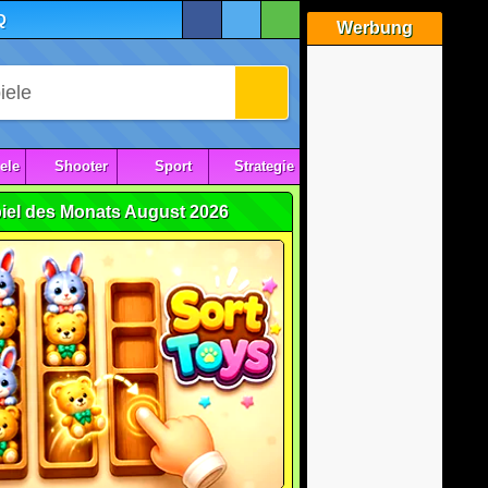
Q
Werbung
ele
Shooter
Sport
Strategie
iel des Monats August 2026