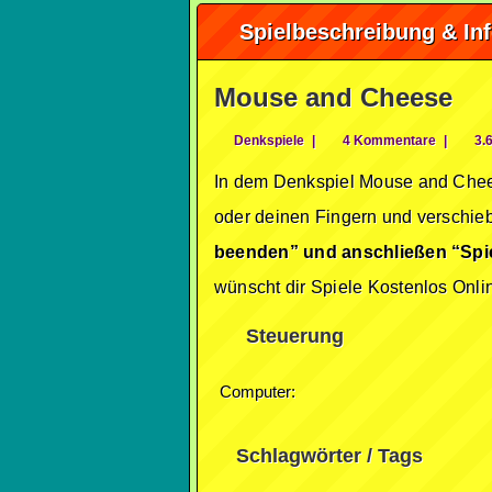
Spielbeschreibung & In
Mouse and Cheese
Denkspiele
|
4 Kommentare
|
3.6
In dem Denkspiel Mouse and Chees
oder deinen Fingern und verschie
beenden” und anschließen “Spie
wünscht dir Spiele Kostenlos Onli
Steuerung
Computer:
Schlagwörter / Tags