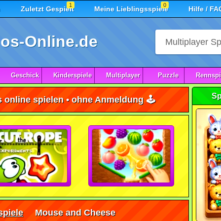
1
0
n
Zuletzt Gespielt
Meine Lieblingsspiele
Hilfe / FA
os-Online.de
Geschick
Kinderspiele
Multiplayer
Puzzle
Rennspi
Sp
online spielen • ohne Anmeldung 🕹️
piele
Mouse and Cheese