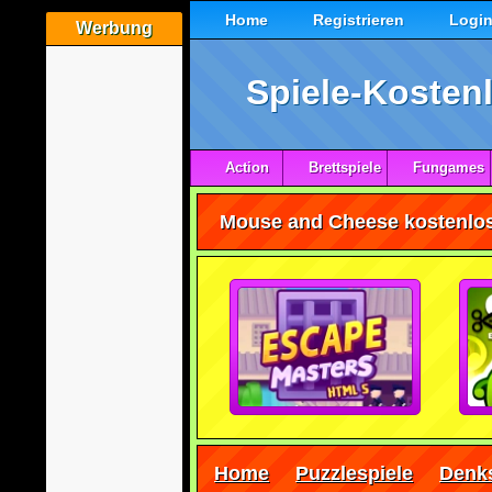
Home
Registrieren
Logi
Werbung
Spiele-Kostenl
Action
Brettspiele
Fungames
Mouse and Cheese kostenlos 
Home
Puzzlespiele
Denks