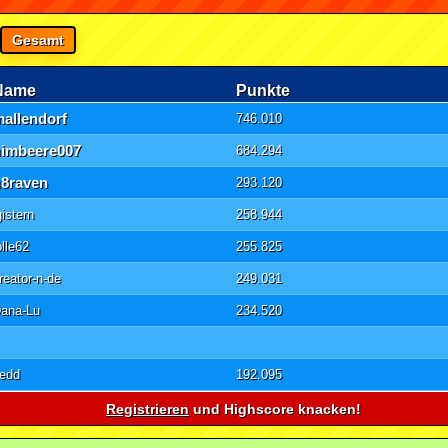
Gesamt
Name
Punkte
allendorf
746.010
himbeere007
684.294
n8raven
293.120
gistern
258.944
olle62
255.825
reator-n-de
249.031
ana-Lu
234.520
edd
192.095
Registrieren
und Highscore knacken!