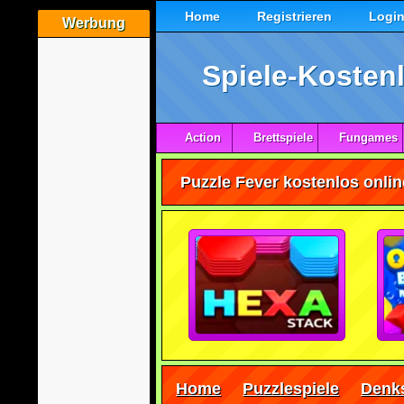
Home
Registrieren
Logi
Werbung
Spiele-Kostenl
Action
Brettspiele
Fungames
Puzzle Fever kostenlos onlin
Home
Puzzlespiele
Denks