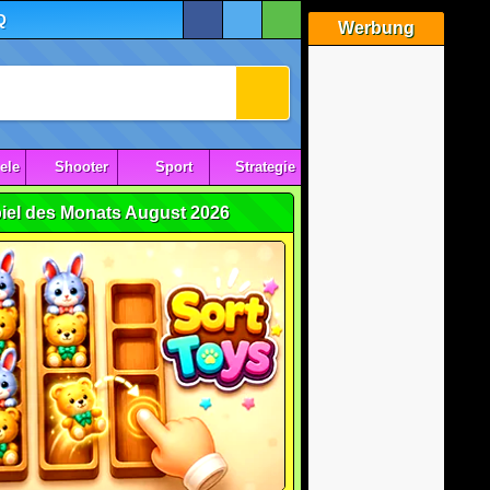
Q
Werbung
ele
Shooter
Sport
Strategie
iel des Monats August 2026