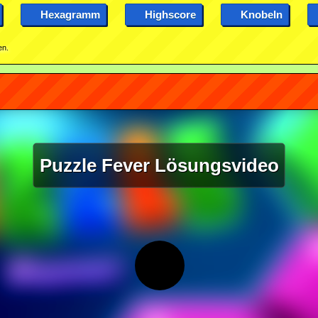
Hexagramm
Highscore
Knobeln
en.
Puzzle Fever Lösungsvideo