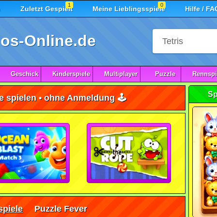
1
0
n
Zuletzt Gespielt
Meine Lieblingsspiele
Hilfe / FA
os-Online.de
Geschick
Kinderspiele
Multiplayer
Puzzle
Rennspi
Sp
e spielen • ohne Anmeldung 🕹️
piele
Puzzle Fever