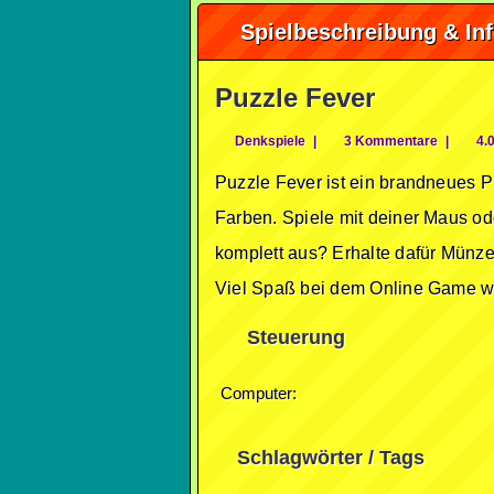
Spielbeschreibung & In
Puzzle Fever
Denkspiele
|
3 Kommentare
|
4.0
Puzzle Fever ist ein brandneues Pu
Farben. Spiele mit deiner Maus od
komplett aus? Erhalte dafür Münze
Viel Spaß bei dem Online Game wü
Steuerung
Computer:
Schlagwörter / Tags