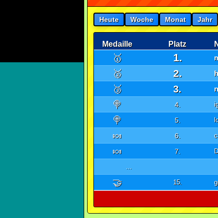
Heute
Woche
Monat
Jahr
Medaille
Platz
1.
🥇
m
2.
🥈
🥉
3.
🍭
4.
i
🍭
5.
l
🍬
6.
c
🍬
7.
D
...
🤝
15.
g