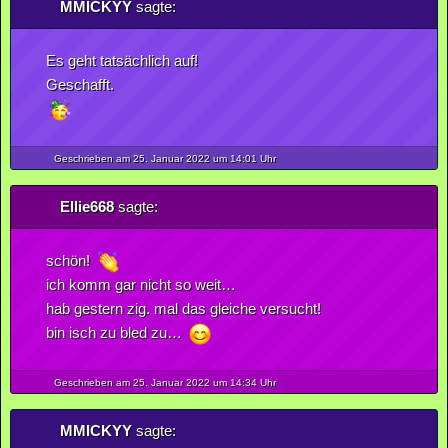
MMICKYY
sagte:
Es geht tatsächlich auf!
Geschafft.
Geschrieben am 25.
Januar
2022
um 14:01 Uhr
Ellie668
sagte:
schön!
ich komm gar nicht so weit…
hab gestern zig. mal das gleiche versucht!
bin isch zu bled zu…
Geschrieben am 25.
Januar
2022
um 14:34 Uhr
MMICKYY
sagte: