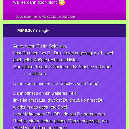
war es dann doch nicht
Geschrieben am 3.
März
2022
um 00:30 Uhr
MMICKYY
sagte:
Anne, wenn Du im Spiel bist,
hast Du oben, wo Dir Dein Level angezeigt wird, zwei
gold-gelbe Knöpfe rechts und links.
Ganz linker Knopf: 3 Punkte und 3 Striche sind drauf
——–> anklicken.
Dann kommt ein Feld: 2 Knöpfe: wähle “Shop”.
Dann öffnet sich ein weiteres Feld:
links ist ein Haus, drückst Du drauf, kommst Du
wieder in das geöffnete Spiel.
In der MItte steht “SHOP”, da bist Du gerade drin.
Rechts wird mit einer gelben Münze angezeigt, wie
viele Punkte Du erspielt hast.