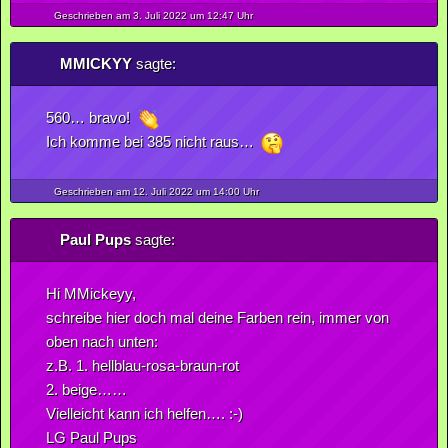
Geschrieben am 3.
Juli
2022
um 12:47 Uhr
MMICKYY
sagte:
560… bravo!
Ich komme bei 385 nicht raus…
Geschrieben am 12.
Juli
2022
um 14:00 Uhr
Paul Pups
sagte:
Hi MMickeyy,
schreibe hier doch mal deine Farben rein, immer von
oben nach unten:
z.B. 1. hellblau-rosa-braun-rot
2. beige……
Vielleicht kann ich helfen…. :-)
LG Paul Pups