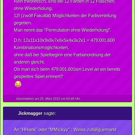
Rein theoretisch, sind bei 12 Farben in 12 Flaschen,
ohne Wiederholung,
12! (zwölf Fakultät) Möglichkeiten der Farbverteilung
gegeben.
Man nennt das “Permutation ohne Wiederholung”.
D.h. 12x11x10x9x8x7x6x5x4x3x2x1 = 479.001.600
Kombinationsmöglichkeiten,
ohne daß bei Spielbeginn eine Farbanordnung der
anderen gleicht.
Ob man sich beim 479.001.601ten Level an ein bereits
gespieltes Spiel erinnert?
Geschrieben am 25.
März
2022
um 00:48 Uhr
Jickmagger
sagte:
An “HHank” oder “MMickyy” : Weiss zufällig jemand