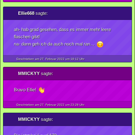
Ellie668
sagte:
ah- hab grad gesehen, dass es immer mehr leere
flaschen gibt!
na- dann geh ich da auch noch mal ran…
Geschrieben am 27.
Februar
2022
um 19:12 Uhr
MMICKYY
sagte:
Bravo Ellie!
Geschrieben am 27.
Februar
2022
um 23:28 Uhr
MMICKYY
sagte: