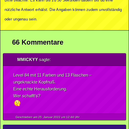
Bitte beachte: Es kann bis zu 30 Sekunden dauern bis du eine
nützliche Antwort erhälst. Die Angaben können zudem unvollständig
oder ungenau sein.
66 Kommentare
MMICKYY
sagte:
Level 84 mit 11 Farben und 13 Flaschen –
ungeknackte Kopfnuß.
Eine echte Herausforderung.
Wer schafft’s?
Geschrieben am 25.
Januar
2022
um 12:44 Uhr