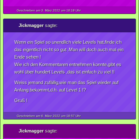
Geschrieben am 3.
März
2022
um 18:18 Uhr
Jickmagger
sagte:
Wenn ein Spiel so unendlich viele Levels hat,finde ich
das eigentlich nicht so gut .Man will doch auch mal ein
Ende sehen !
Wie ich den Kommentaren entnehmen konnte,gibt es
wohl über hundert Levels ,das ist einfach zu viel !!
Weiss jemand zufällig,wie man das Spiel wieder auf
Anfang bekommt,d.h. auf Level 1 !?
Gruß !
Geschrieben am 6.
März
2022
um 18:57 Uhr
Jickmagger
sagte: