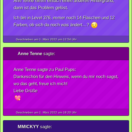
Ann Tenne nimm einfach einen anderen Hintergrund,
dann ist das Problem gelöst.
Ich bin in Level 376, immer noch 14 Flaschen und 12
Farben, ob sich da noch was ändert…?
Geschrieben am 1.
März
2022
um 12:54 Uhr
Anne Tenne
sagte:
Anne Tenne sagte zu Paul Pups:
Dankeschön für den Hinweis, wenn du mir noch sagst,
wo das geht, freue ich mich!
Liebe Grüße
Geschrieben am 1.
März
2022
um 18:20 Uhr
MMICKYY
sagte: