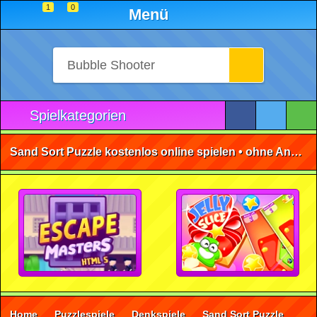
1
0
Menü
Spielkategorien
Sand Sort Puzzle kostenlos online spielen • ohne Anmeldung 🕹️
Home
Puzzlespiele
Denkspiele
Sand Sort Puzzle