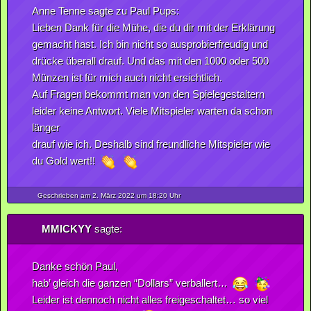
Anne Tenne sagte zu Paul Pups:
Lieben Dank für die Mühe, die du dir mit der Erklärung
gemacht hast. Ich bin nicht so ausprobierfreudig und
drücke überall drauf. Und das mit den 1000 oder 500
Münzen ist für mich auch nicht ersichtlich.
Auf Fragen bekommt man von den Spielegestaltern
leider keine Antwort. Viele Mitspieler warten da schon
länger
drauf wie ich. Deshalb sind freundliche Mitspieler wie
du Gold wert!!
Geschrieben am 2.
März
2022
um 18:20 Uhr
MMICKYY
sagte:
Danke schön Paul,
hab’ gleich die ganzen “Dollars” verballert…
Leider ist dennoch nicht alles freigeschaltet… so viel