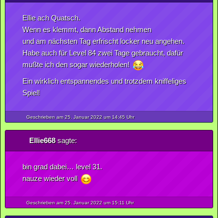
Ellie ach Quatsch.
Wenn es klemmt, dann Abstand nehmen
und am nächsten Tag erfrischt locker neu angehen.
Habe auch für Level 84 zwei Tage gebraucht, dafür
mußte ich den sogar wiederholen!
Ein wirklich entspannendes und trotzdem kniffeliges
Spiel!
Geschrieben am 25.
Januar
2022
um 14:45 Uhr
Ellie668
sagte:
bin grad dabei… level 31.
nauze wieder voll
Geschrieben am 25.
Januar
2022
um 15:11 Uhr