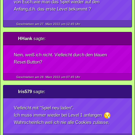
von Euch,wie man das Spiel wieder auf den
Anfang,d.h. das erste Level bekommt ?
Geschrieben am 27.
März
2022
um 12:45 Uhr
HHank
sagte:
Nein, weiß ich nicht. Vielleicht durch den blauen
Reset-Button?
Geschrieben am 28.
März
2022
um 07:45 Uhr
Iris579
sagte:
Vielleicht mit “Spiel neu laden”.
Ich muss immer wieder bei Level 1 anfangen
Wahrscheinlich weil ich nie alle Cookies zulasse.