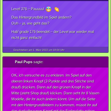
Level 376 – Pauuuul
Das Hintergrundbild im Spiel ändern?
Ouh – ja, wie geht das?
Hab’ grade 176 beendet – der Level war wieder mal
nicht ganz einfach!
Geschrieben am 1.
März
2022
um 19:04 Uhr
Paul Pups
sagte:
OK, ich versuche es zu erklären. Im Spiel auf den
oberen linken Knopf (3 Punkte und drei Striche sind
drauf) drücken. Dann auf den grünen Knopf in der
Mitte (steht Shop drauf) klicken. Dann seht ihr 8 Vasen
Modelle, die ihr auch ändern könnt. Um auf die Seite
mit den Hintergrundbildern zu kommen, müsst ihr auf
den dunkelbraunen Knopf mit der Farbpalette neben