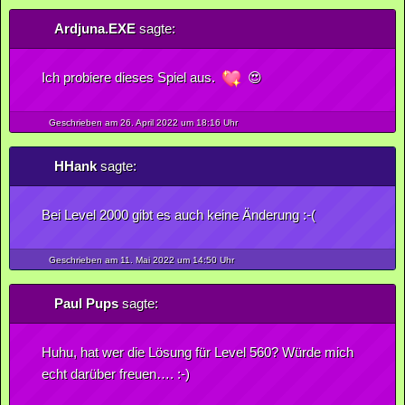
Ardjuna.EXE
sagte:
Ich probiere dieses Spiel aus.
😍
Geschrieben am 26.
April
2022
um 18:16 Uhr
HHank
sagte:
Bei Level 2000 gibt es auch keine Änderung :-(
Geschrieben am 11.
Mai
2022
um 14:50 Uhr
Paul Pups
sagte:
Huhu, hat wer die Lösung für Level 560? Würde mich
echt darüber freuen…. :-)