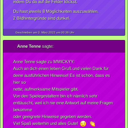
indem Du da auf die Felder klickst.
Du hast jeweils 8 Möglichkeiten auszuwählen.
2 Bildhintergründe sind dunkel.
Geschrieben am 3.
März
2022
um 00:36 Uhr
Anne Tenne
sagte:
Anne Tenne sagte zu MMICKYY:
Auch an dich einen lieben Gruß und vielen Dank für
deine ausführlichen Hinweise! Es ist schön, dass es
hier so
nette, aufmerksame Mitspieler gibt.
Von den Spielegestaltern bin ich nämlich sehr
enttäuscht, weil ich nie eine Antwort auf meine Fragen
bekomme
oder geeignete Hinweise gegeben werden.
Viel Spaß weiterhin und alles Gute!