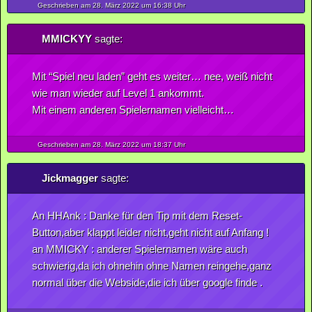
Geschrieben am 28.
März
2022
um 16:38 Uhr
MMICKYY
sagte:
Mit “Spiel neu laden” geht es weiter… nee, weiß nicht
wie man wieder auf Level 1 ankommt.
Mit einem anderen Spielernamen vielleicht…
Geschrieben am 28.
März
2022
um 18:37 Uhr
Jickmagger
sagte:
An HHAnk : Danke für den Tip mit dem Reset-
Button,aber klappt leider nicht,geht nicht auf Anfang !
an MMICKY : anderer Spielernamen wäre auch
schwierig,da ich ohnehin ohne Namen reingehe,ganz
normal über die Webside,die ich über google finde .