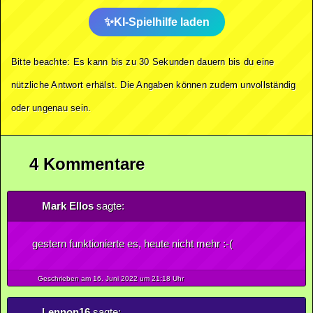
KI-Spielhilfe laden
Bitte beachte: Es kann bis zu 30 Sekunden dauern bis du eine
nützliche Antwort erhälst. Die Angaben können zudem unvollständig
oder ungenau sein.
4 Kommentare
Mark Ellos
sagte:
gestern funktionierte es, heute nicht mehr :-(
Geschrieben am 16.
Juni
2022
um 21:18 Uhr
Lennon16
sagte: