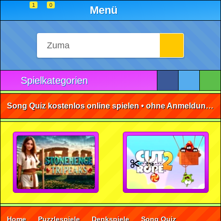
1
0
Menü
Spielkategorien
Song Quiz kostenlos online spielen • ohne Anmeldung 🕹️
Home
Puzzlespiele
Denkspiele
Song Quiz