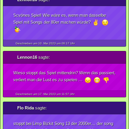
Scvönes Spiel! Wie wäre es, wenn man dasselbe
Spiel mit Songs der 80er machen würde?
Geschrieben am 10.
Mai
2023
um 06:17 Uhr
Lennon16
sagte:
Wieso stoppt das Spiel mittendrin? Wenn das passiert,
verliert man die Lust es zu spielen …
Geschrieben am 17.
Mai
2023
um 11:57 Uhr
Flo Rida
sagte:
stoppt bei Limp Bizkit Song 13 der 2000er… der song