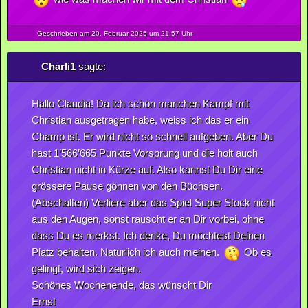
Geschrieben am 20.
Februar
2025
um 21:57 Uhr
Charli1
sagte:
Hallo Claudia! Da ich schon manchen Kampf mit
Christian ausgetragen habe, weiss ich das er ein
Champ ist. Er wird nicht so schnell aufgeben. Aber Du
hast 1’566’665 Punkte Vorsprung und die holt auch
Christian nicht in Kürze auf. Also kannst Du Dir eine
grössere Pause gönnen von den Büchsen.
(Abschalten) Verliere aber das Spiel Super Stock nicht
aus den Augen, sonst rauscht er an Dir vorbei, ohne
dass Du es merkst. Ich denke, Du möchtest Deinen
Platz behalten. Natürlich ich auch meinen.
Ob es
gelingt, wird sich zeigen.
Schönes Wochenende, das wünscht Dir
Ernst