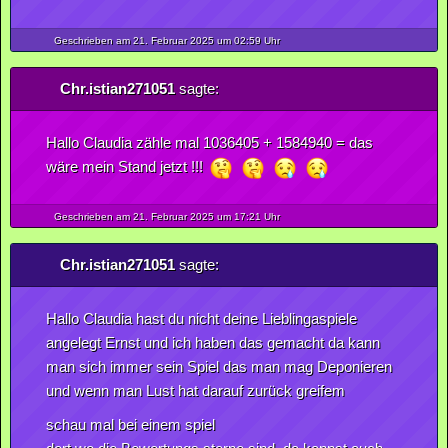
Geschrieben am 21.
Februar
2025
um 02:59 Uhr
Chr.istian271051
sagte:
Hallo Claudia zähle mal 1036405 + 1584940 = das
wäre mein Stand jetzt !!!
Geschrieben am 21.
Februar
2025
um 17:21 Uhr
Chr.istian271051
sagte:
Hallo Claudia hast du nicht deine Lieblingaspiele
angelegt Ernst und ich haben das gemacht da kann
man sich immer sein Spiel das man mag Deponieren
und wenn man Lust hat darauf zurück greifem
schau mal bei einem spiel