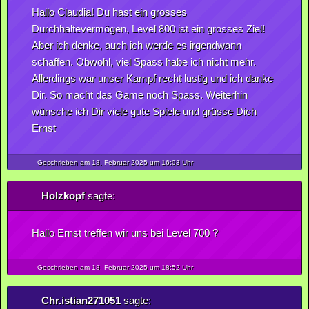
Hallo Claudia! Du hast ein grosses
Durchhaltevermögen, Level 800 ist ein grosses Ziel!
Aber ich denke, auch ich werde es irgendwann
schaffen. Obwohl, viel Spass habe ich nicht mehr.
Allerdings war unser Kampf recht lustig und ich danke
Dir. So macht das Game noch Spass. Weiterhin
wünsche ich Dir viele gute Spiele und grüsse Dich
Ernst
Geschrieben am 18.
Februar
2025
um 16:03 Uhr
Holzkopf
sagte:
Hallo Ernst treffen wir uns bei Level 700 ?
Geschrieben am 18.
Februar
2025
um 18:52 Uhr
Chr.istian271051
sagte: