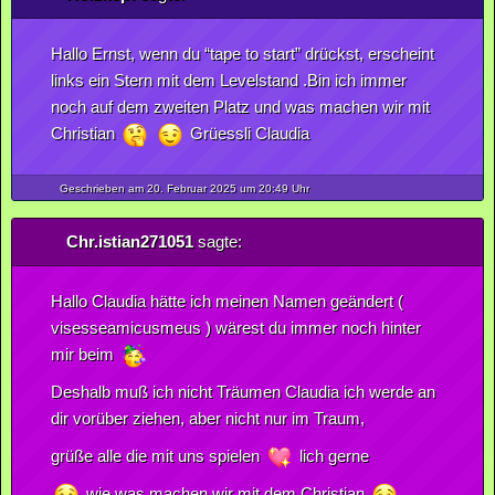
Hallo Ernst, wenn du “tape to start” drückst, erscheint
links ein Stern mit dem Levelstand .Bin ich immer
noch auf dem zweiten Platz und was machen wir mit
Christian
Grüessli Claudia
Geschrieben am 20.
Februar
2025
um 20:49 Uhr
Chr.istian271051
sagte:
Hallo Claudia hätte ich meinen Namen geändert (
visesseamicusmeus ) wärest du immer noch hinter
mir beim
Deshalb muß ich nicht Träumen Claudia ich werde an
dir vorüber ziehen, aber nicht nur im Traum,
grüße alle die mit uns spielen
lich gerne
wie was machen wir mit dem Christian