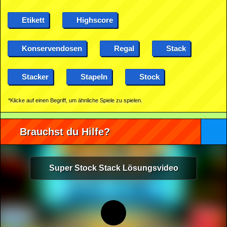
Etikett
Highscore
Konservendosen
Regal
Stack
Stacker
Stapeln
Stock
*Klicke auf einen Begriff, um ähnliche Spiele zu spielen.
Brauchst du Hilfe?
Super Stock Stack Lösungsvideo