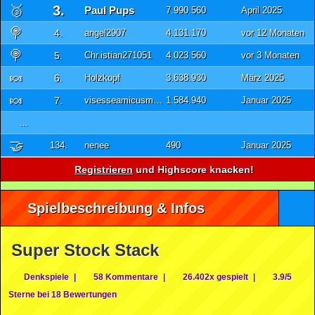
🥉
3.
Paul Pups
7.990.560
April 2025
🍭
4.
angel2907
4.131.170
vor 12 Monaten
🍭
5.
Chr.istian271051
4.023.560
vor 3 Monaten
🍬
6.
Holzkopf
3.638.930
März 2025
🍬
7.
visesseamicusmeus
1.584.940
Januar 2025
...
🤝
134.
nenee
490
Januar 2025
Registrieren
und Highscore knacken!
Spielbeschreibung & Infos
Super Stock Stack
Denkspiele
|
58 Kommentare
|
26.402x gespielt
|
3.9/5
Sterne bei 18 Bewertungen