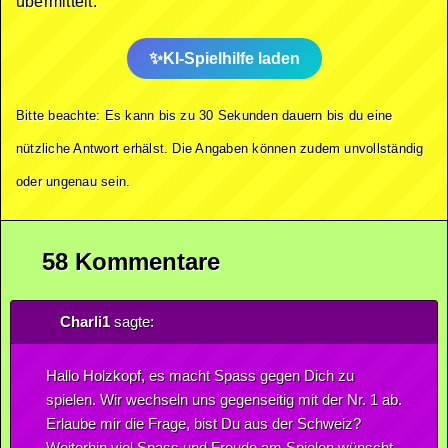
übermittelt.
KI-Spielhilfe laden
Bitte beachte: Es kann bis zu 30 Sekunden dauern bis du eine
nützliche Antwort erhälst. Die Angaben können zudem unvollständig
oder ungenau sein.
58 Kommentare
Charli1
sagte:
Hallo Holzkopf, es macht Spass gegen Dich zu
spielen. Wir wechseln uns gegenseitig mit der Nr. 1 ab.
Erlaube mir die Frage, bist Du aus der Schweiz?
Weiterhin viel Spass und Freude am Spielen wünscht