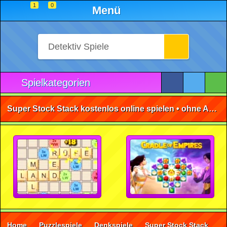
1
0
Menü
Spielkategorien
Super Stock Stack kostenlos online spielen • ohne Anmeldung 🕹️
Home
Puzzlespiele
Denkspiele
Super Stock Stack