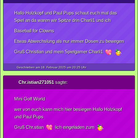
Hallo Holzkopf und Paul Pups schaut euch mal das
Spiel an da waren wir Spitze drin Charli1 und ich
Baseball for Clowns
Etwas Abwechslung als nur immer Dosen zu bewegen
Gruß Christian und mein Spielgamer Charli1
Geschrieben am 18.
Februar
2025
um 20:25 Uhr
Chr.istian271051
sagte:
Mini Golf World
wer von euch kann mich hier besiegen Hallo Holzkopf
und Paul Pups
Gruß Chr.stian
lich eingeladen zum