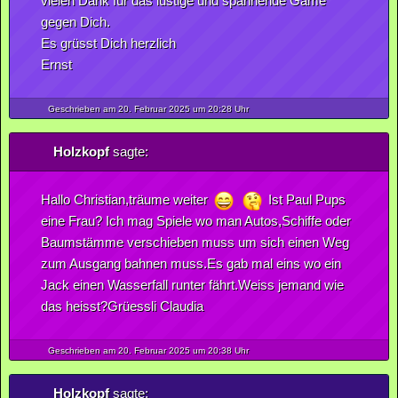
vielen Dank für das lustige und spannende Game
gegen Dich.
Es grüsst Dich herzlich
Ernst
Geschrieben am 20.
Februar
2025
um 20:28 Uhr
Holzkopf
sagte:
Hallo Christian,träume weiter
Ist Paul Pups
eine Frau? Ich mag Spiele wo man Autos,Schiffe oder
Baumstämme verschieben muss um sich einen Weg
zum Ausgang bahnen muss.Es gab mal eins wo ein
Jack einen Wasserfall runter fährt.Weiss jemand wie
das heisst?Grüessli Claudia
Geschrieben am 20.
Februar
2025
um 20:38 Uhr
Holzkopf
sagte: