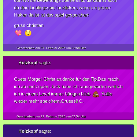
dort wo die Bewertungs sterne sind, da kannst auch
du dein Lieblingsspiel anklicken, wenn ein grüner
Haken da ist ist das spiel gespeichert
gruss christian
Geschrieben am 21.
Februar
2025
um 22:58 Uhr
Holzkopf
sagte:
Guets Mörgeli Christian,danke für den Tip.Das mach
ich ab und zu,den Jack habe ich rausgeworfen weil ich
ich in einem Level immer hängen blieb
Sollte
wieder mehr speichern.Grüessli C.
Geschrieben am 22.
Februar
2025
um 07:54 Uhr
Holzkopf
sagte: