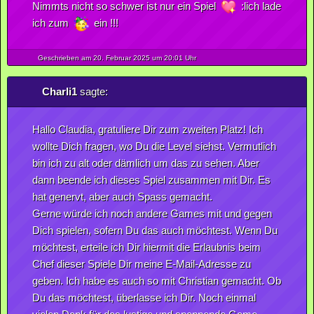
Nimmts nicht so schwer ist nur ein Spiel
:lich lade
ich zum
ein !!!
Geschrieben am 20.
Februar
2025
um 20:01 Uhr
Charli1
sagte:
Hallo Claudia, gratuliere Dir zum zweiten Platz! Ich
wollte Dich fragen, wo Du die Level siehst. Vermutlich
bin ich zu alt oder dämlich um das zu sehen. Aber
dann beende ich dieses Spiel zusammen mit Dir. Es
hat genervt, aber auch Spass gemacht.
Gerne würde ich noch andere Games mit und gegen
Dich spielen, sofern Du das auch möchtest. Wenn Du
möchtest, erteile ich Dir hiermit die Erlaubnis beim
Chef dieser Spiele Dir meine E-Mail-Adresse zu
geben. Ich habe es auch so mit Christian gemacht. Ob
Du das möchtest, überlasse ich Dir. Noch einmal