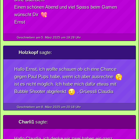
Einen schönen Abend und viel Spass beim Gamen
wünscht Dir
Ernst
Geschrieben am 5.
März
2025
um 19:28 Uhr
Holzkopf
sagte:
Hallo Ernst, ich wollte schauen ob ich eine Chance
gegen Paul Pups habe, wenn ich aber ausrechne
ist es nicht möglich. Ich habe mich dafür etwas mit
Bubble Shooter abgelenkt
. Grüessli Claudia
Geschrieben am 8.
März
2025
um 20:18 Uhr
Charli1
sagte:
Hallo Claudia, ich denke wir zwei haben ein ganz