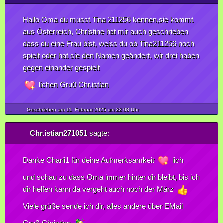
Hallo Oma du musst Tina 211256 kennen,sie kommt
aus Österreich, Christine hat mir auch geschrieben
dass du eine Frau bist, weiss du ob Tina211256 noch
spielt oder hat sie den Namen geändert, wir drei haben
gegen einander gespielt
lichen Gru0 Chr.istian
Geschrieben am 11.
Februar
2025
um 22:08 Uhr
Chr.istian271051
sagte:
Danke Charli1 für deine Aufmerksamkeit
lich
und schau zu dass Oma immer hinter dir bleibt, bis ich
dir helfen kann da vergeht auch noch der März
Viele grüße sende ich dir, alles andere über EMail
Gruß Christian