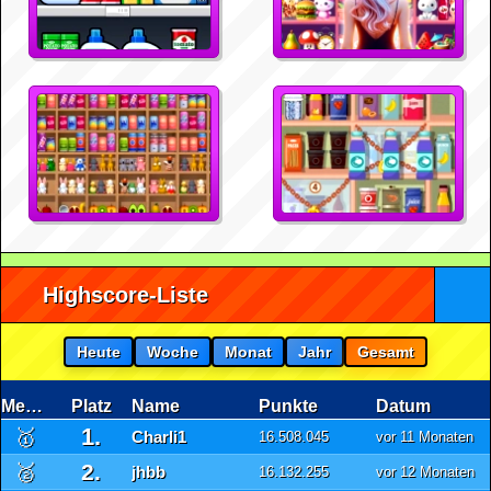
Highscore-Liste
Heute
Woche
Monat
Jahr
Gesamt
Medaille
Platz
Name
Punkte
Datum
1.
🥇
Charli1
16.508.045
vor 11 Monaten
2.
🥈
jhbb
16.132.255
vor 12 Monaten