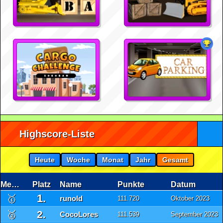
Highscore-Liste
Heute
Woche
Monat
Jahr
Gesamt
Medaille
Platz
Name
Punkte
Datum
1.
🥇
runold
111.720
Oktober 2023
2.
🥈
CocoLores
111.539
September 2023