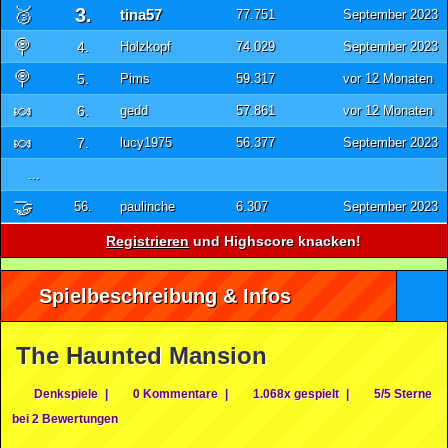
🥉
3.
tina57
77.751
September 2023
🍭
4.
Holzkopf
74.029
September 2023
🍭
5.
Pims
59.317
vor 12 Monaten
🍬
6.
gedd
57.861
vor 12 Monaten
🍬
7.
lucy1975
56.377
September 2023
...
🤝
56.
paulinche
6.307
September 2023
Registrieren
und Highscore knacken!
Spielbeschreibung & Infos
The Haunted Mansion
Denkspiele
|
0 Kommentare
|
1.068x gespielt
|
5/5 Sterne
bei 2 Bewertungen