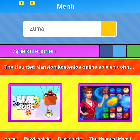
1
0
Menü
Spielkategorien
The Haunted Mansion kostenlos online spielen • ohne Anmeldung 🕹️
Home
Puzzlespiele
Denkspiele
The Haunted Mansion