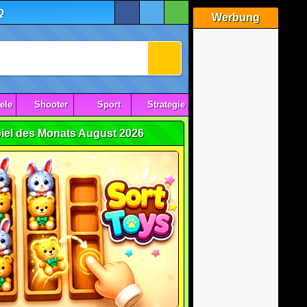
Q
Werbung
ele
Shooter
Sport
Strategie
iel des Monats August 2026