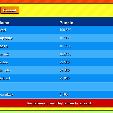
Gesamt
Name
Punkte
etri
108.860
apriolo
107.620
taesh
107.520
uki42
102.560
kf1de
99.580
omolein
97.380
altraut
95.940
owerlady
3.760
Registrieren
und Highscore knacken!