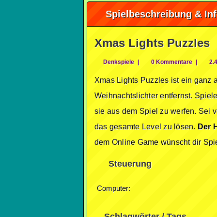
Spielbeschreibung & In
Xmas Lights Puzzles
Denkspiele
|
0 Kommentare
|
2.4
Xmas Lights Puzzles ist ein ganz 
Weihnachtslichter entfernst. Spiel
sie aus dem Spiel zu werfen. Sei v
das gesamte Level zu lösen.
Der 
dem Online Game wünscht dir Spie
Steuerung
Computer:
Schlagwörter / Tags