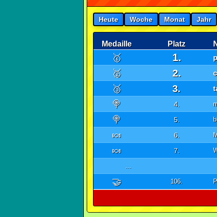
Heute
Woche
Monat
Jahr
Medaille
Platz
1.
🥇
p
2.
🥈
c
🥉
3.
🍭
4.
m
🍭
5.
b
🍬
6.
M
🍬
7.
W
...
🤝
106.
P