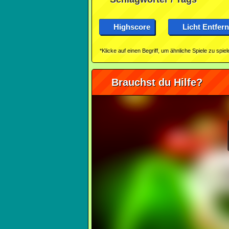
Highscore
Licht Entfer
*Klicke auf einen Begriff, um ähnliche Spiele zu spiel
Brauchst du Hilfe?