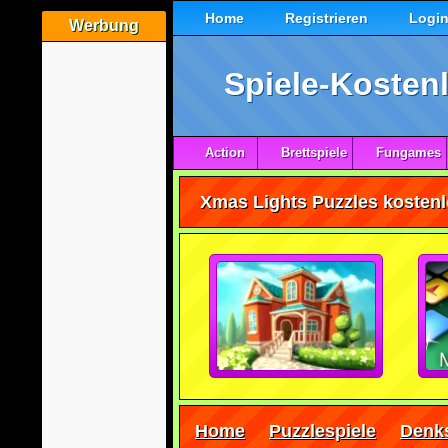
Home
Registrieren
Logi
Werbung
Spiele-Kostenl
Action
Brettspiele
Fungames
Xmas Lights Puzzles kostenl
Home
Puzzlespiele
Denks