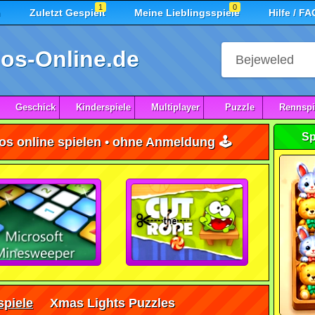
1
0
n
Zuletzt Gespielt
Meine Lieblingsspiele
Hilfe / FA
os-Online.de
Geschick
Kinderspiele
Multiplayer
Puzzle
Rennspi
Sp
os online spielen • ohne Anmeldung 🕹️
piele
Xmas Lights Puzzles