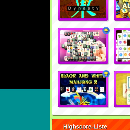
Highscore-Liste