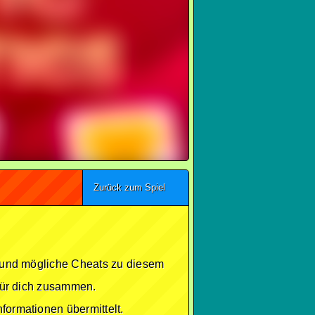
Zurück zum Spiel
se und mögliche Cheats zu diesem
 für dich zusammen.
formationen übermittelt.