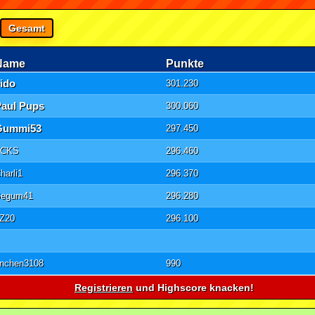
Gesamt
Name
Punkte
ido
301.230
Paul Pups
300.060
Gummi53
297.450
FCKS
296.460
harli1
296.370
Begum41
296.280
Z20
296.100
inchen3108
990
Registrieren
und Highscore knacken!