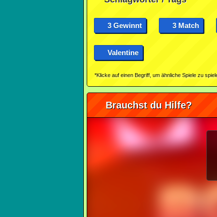
3 Gewinnt
3 Match
Valentine
*Klicke auf einen Begriff, um ähnliche Spiele zu spiel
Brauchst du Hilfe?