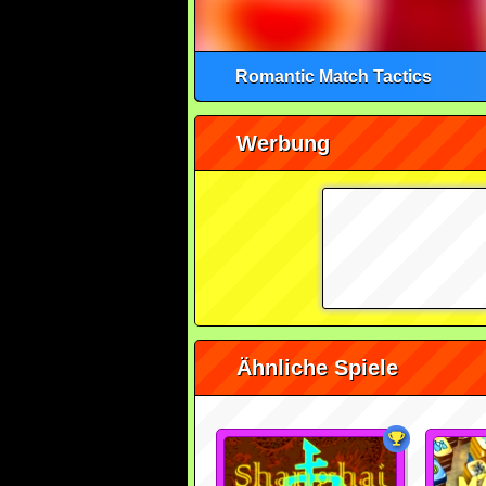
Romantic Match Tactics
Werbung
Ähnliche Spiele