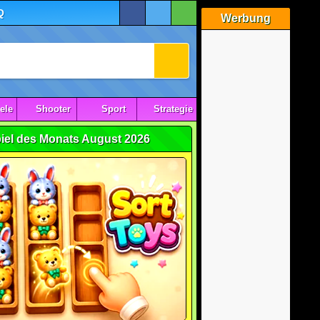
Q
Werbung
ele
Shooter
Sport
Strategie
iel des Monats August 2026