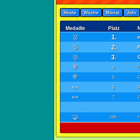
Heute
Woche
Monat
Jahr
Medaille
Platz
1.
🥇
e
2.
🥈
🥉
3.
🍭
4.
🍭
5.
C
🍬
6.
🍬
7.
J
...
🤝
196.
r