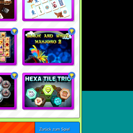
Zurück zum Spiel