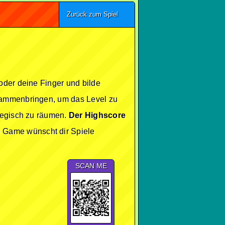
Zurück zum Spiel
oder deine Finger und bilde
usammenbringen, um das Level zu
ategisch zu räumen.
Der Highscore
 Game wünscht dir Spiele
SCAN ME