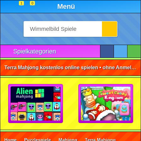
1
0
Menü
Spielkategorien
Terra Mahjong kostenlos online spielen • ohne Anmeldung 🕹️
Home
Puzzlespiele
Mahjong
Terra Mahjong