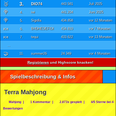
🥉
3.
DIO74
443.581
Juli 2025
🍭
4.
iwi
441.204
Juni 2025
🍭
5.
Sigidla
434.858
vor 12 Monaten
🍬
6.
BHDHEDEFIDI
434.810
vor 7 Monaten
🍬
7.
tequi
433.622
vor 13 Monaten
...
🤝
11.
summer26
24.349
vor 4 Monaten
Registrieren
und Highscore knacken!
Spielbeschreibung & Infos
Terra Mahjong
Mahjong
|
1 Kommentar
|
2.873x gespielt
|
4/5 Sterne bei 4
Bewertungen