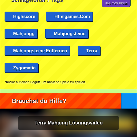
Schlagwörter / Tags
PLAY IT ON PHONE
Highscore
Htmlgames.com
Mahjongg
Mahjongsteine
Mahjongsteine Entfernen
Terra
Zygomatic
*Klicke auf einen Begriff, um ähnliche Spiele zu spielen.
Brauchst du Hilfe?
Terra Mahjong Lösungsvideo