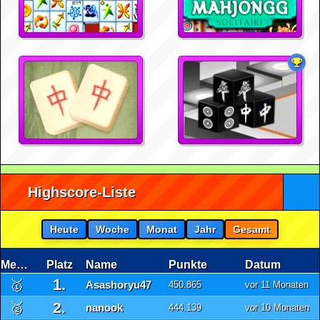
Highscore-Liste
Heute
Woche
Monat
Jahr
Gesamt
Medaille
Platz
Name
Punkte
Datum
1.
🥇
Asashoryu47
450.865
vor 11 Monaten
2.
🥈
nanook
444.139
vor 10 Monaten