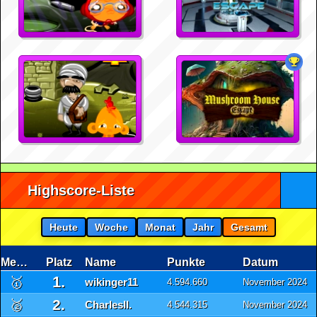
Highscore-Liste
Heute
Woche
Monat
Jahr
Gesamt
Medaille
Platz
Name
Punkte
Datum
1.
🥇
wikinger11
4.594.660
November 2024
2.
🥈
CharlesII.
4.544.315
November 2024