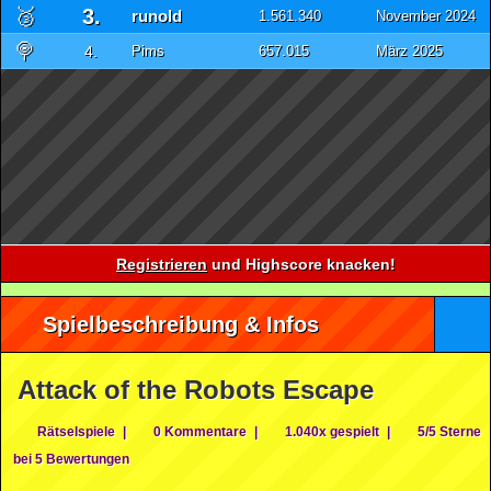
🥉
3.
runold
1.561.340
November 2024
🍭
4.
Pims
657.015
März 2025
Registrieren
und Highscore knacken!
Spielbeschreibung & Infos
Attack of the Robots Escape
Rätselspiele
|
0 Kommentare
|
1.040x gespielt
|
5/5 Sterne
bei 5 Bewertungen