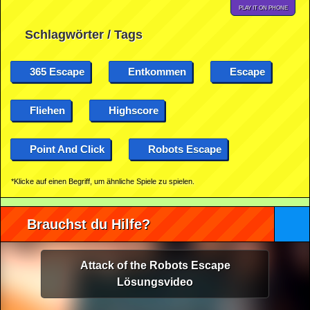
PLAY IT ON PHONE
Schlagwörter / Tags
365 Escape
Entkommen
Escape
Fliehen
Highscore
Point And Click
Robots Escape
*Klicke auf einen Begriff, um ähnliche Spiele zu spielen.
Brauchst du Hilfe?
Attack of the Robots Escape
Lösungsvideo