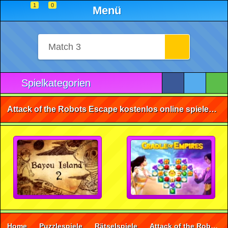
1
0
Menü
Spielkategorien
Attack of the Robots Escape kostenlos online spielen • ohne Anmeldung 🕹️
Home
Puzzlespiele
Rätselspiele
Attack of the Robots Escape