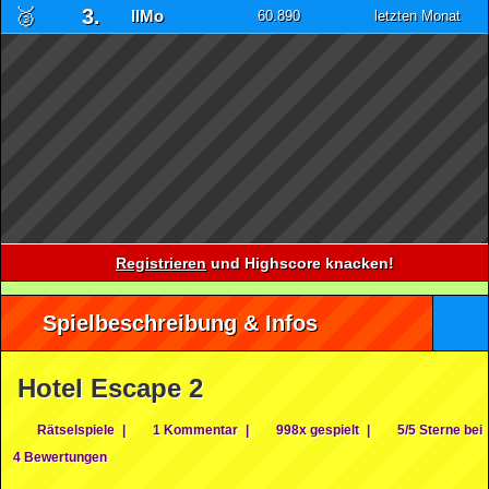
🥉
3.
IlMo
60.890
letzten Monat
Registrieren
und Highscore knacken!
Spielbeschreibung & Infos
Hotel Escape 2
Rätselspiele
|
1 Kommentar
|
998x gespielt
|
5/5 Sterne bei
4 Bewertungen