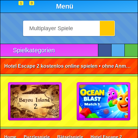
1
0
Menü
Spielkategorien
Hotel Escape 2 kostenlos online spielen • ohne Anmeldung 🕹️
Home
Puzzlespiele
Rätselspiele
Hotel Escape 2