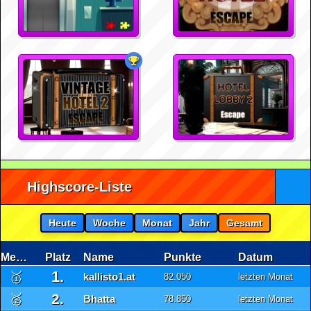
Highscore-Liste
Heute
Woche
Monat
Jahr
Gesamt
Medaille
Platz
Name
Punkte
Datum
1.
🥇
kallisto1.at
82.050
letzten Monat
2.
🥈
Bhatta
78.850
letzten Monat