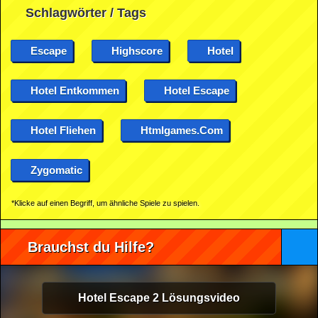
Schlagwörter / Tags
Escape
Highscore
Hotel
Hotel Entkommen
Hotel Escape
Hotel Fliehen
Htmlgames.com
Zygomatic
*Klicke auf einen Begriff, um ähnliche Spiele zu spielen.
Brauchst du Hilfe?
Hotel Escape 2 Lösungsvideo