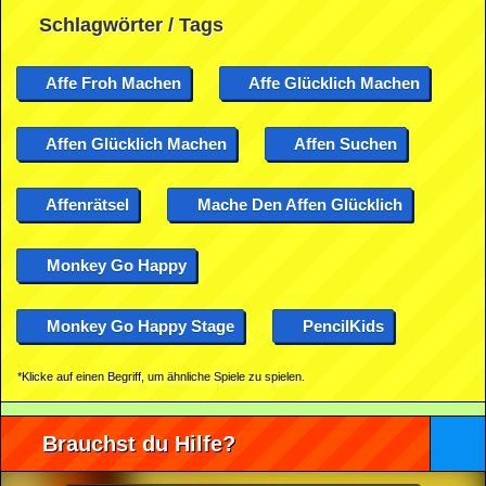
Schlagwörter / Tags
Affe Froh Machen
Affe Glücklich Machen
Affen Glücklich Machen
Affen Suchen
Affenrätsel
Mache Den Affen Glücklich
Monkey Go Happy
Monkey Go Happy Stage
PencilKids
*Klicke auf einen Begriff, um ähnliche Spiele zu spielen.
Brauchst du Hilfe?