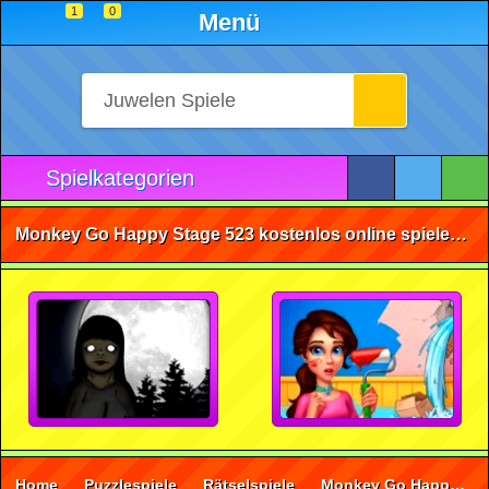
1
0
Menü
Spielkategorien
Monkey Go Happy Stage 523 kostenlos online spielen • ohne Anmeldung 🕹️
Home
Puzzlespiele
Rätselspiele
Monkey Go Happy Stage 523