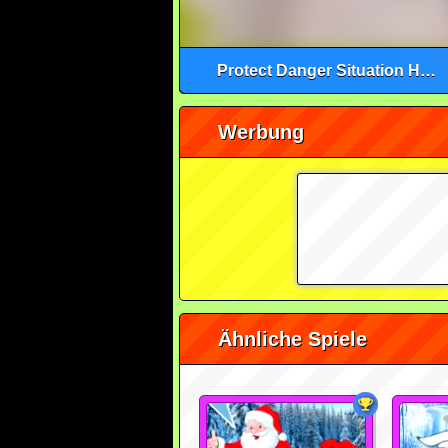
Protect Danger Situation Horse
Werbung
Ähnliche Spiele