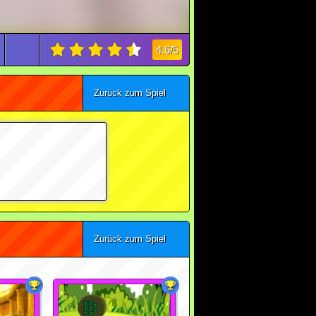
4.6/5
Zurück zum Spiel
Zurück zum Spiel