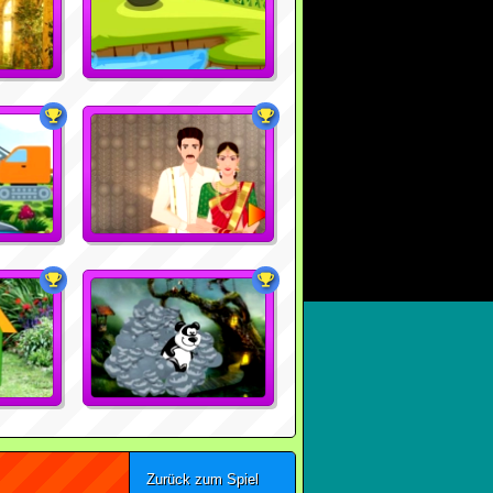
Zurück zum Spiel