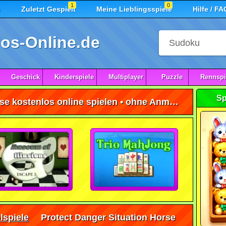
1
0
n
Zuletzt Gespielt
Meine Lieblingsspiele
Hilfe / FA
os-Online.de
Geschick
Kinderspiele
Multiplayer
Puzzle
Rennspi
Sp
Protect Danger Situation Horse kostenlos online spielen • ohne Anmeldung 🕹️
lspiele
Protect Danger Situation Horse