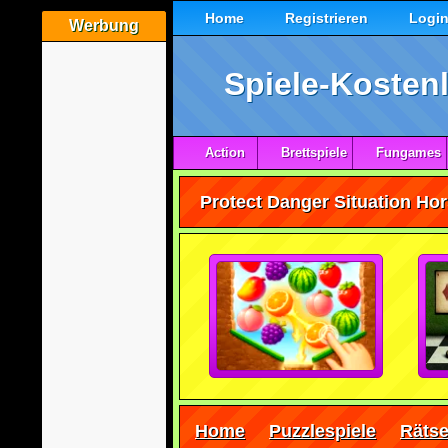
Home
Registrieren
Logi
Werbung
Spiele-Kostenl
Action
Brettspiele
Fungames
Home
Puzzlespiele
Rätse