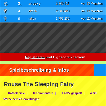
🥉
3.
anusky
2.940.715
vor 13 Monaten
🍭
4.
elroch
2.803.480
vor 13 Monaten
🍭
5.
ndrea
1.702.230
vor 12 Monaten
Registrieren
und Highscore knacken!
Spielbeschreibung & Infos
Rouse The Sleeping Fairy
Rätselspiele
|
0 Kommentare
|
1.402x gespielt
|
4.7/5
Sterne bei 12 Bewertungen