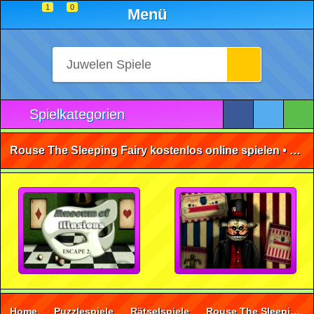
1
0
Menü
Spielkategorien
Rouse The Sleeping Fairy kostenlos online spielen • ohne Anmeldung 🕹️
Home
Puzzlespiele
Rätselspiele
Rouse The Sleeping Fairy