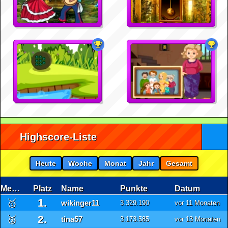
Highscore-Liste
Heute
Woche
Monat
Jahr
Gesamt
Medaille
Platz
Name
Punkte
Datum
1.
🥇
wikinger11
3.329.190
vor 11 Monaten
2.
🥈
tina57
3.173.585
vor 13 Monaten