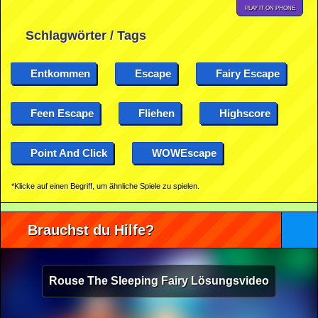
PLAY IT ON PHONE
Schlagwörter / Tags
Entkommen
Escape
Fairy Escape
Feen Escape
Fliehen
Highscore
Point And Click
WOWEscape
*Klicke auf einen Begriff, um ähnliche Spiele zu spielen.
Brauchst du Hilfe?
Rouse The Sleeping Fairy Lösungsvideo