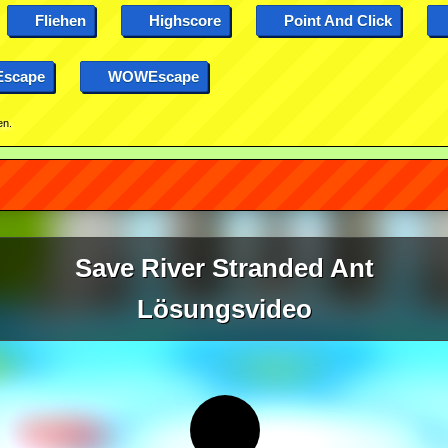
Fliehen
Highscore
Point And Click
Escape
WOWEscape
en.
Save River Stranded Ant
Lösungsvideo