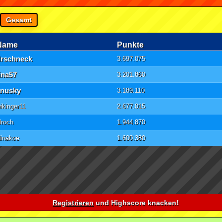
Gesamt
Name
Punkte
drschneck
3.697.075
ina57
3.201.860
anusky
3.189.110
ikinger11
2.677.015
lroch
1.944.870
inakoe
1.600.380
Registrieren
und Highscore knacken!