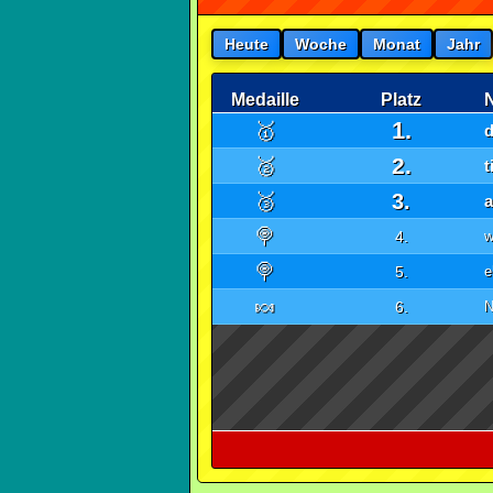
Heute
Woche
Monat
Jahr
Medaille
Platz
1.
🥇
2.
🥈
t
🥉
3.
🍭
4.
w
🍭
5.
e
🍬
6.
N