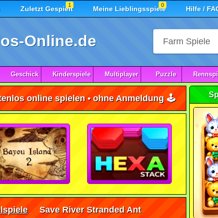
1
0
n
Zuletzt Gespielt
Meine Lieblingsspiele
Hilfe / FA
os-Online.de
Geschick
Kinderspiele
Multiplayer
Puzzle
Rennspi
Sp
enlos online spielen • ohne Anmeldung 🕹️
lspiele
Save River Stranded Ant