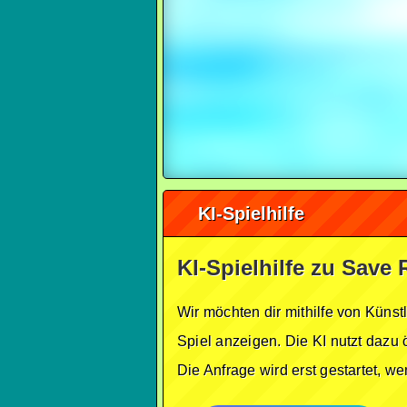
KI-Spielhilfe
KI-Spielhilfe zu Save 
Wir möchten dir mithilfe von Künst
Spiel anzeigen. Die KI nutzt dazu 
Die Anfrage wird erst gestartet, w