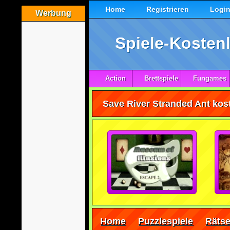
Home
Registrieren
Logi
Werbung
Spiele-Kostenl
Action
Brettspiele
Fungames
Save River Stranded Ant kost
Home
Puzzlespiele
Rätse