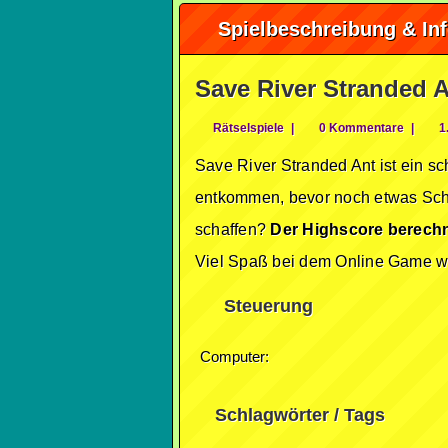
Spielbeschreibung & In
Save River Stranded 
Rätselspiele
|
0 Kommentare
|
1.
Save River Stranded Ant ist ein s
entkommen, bevor noch etwas Schl
schaffen?
Der Highscore berechn
Viel Spaß bei dem Online Game wü
Steuerung
Computer:
Schlagwörter / Tags