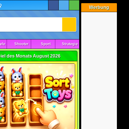
Q
Werbung
ele
Shooter
Sport
Strategie
iel des Monats August 2026