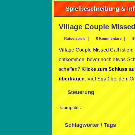
Spielbeschreibung & In
Village Couple Missed
Rätselspiele
|
0 Kommentare
|
8
Village Couple Missed Calf ist ei
entkommen, bevor noch etwas Schl
schaffen?
Klicke zum Schluss au
übertragen.
Viel Spaß bei dem On
Steuerung
Computer:
Schlagwörter / Tags