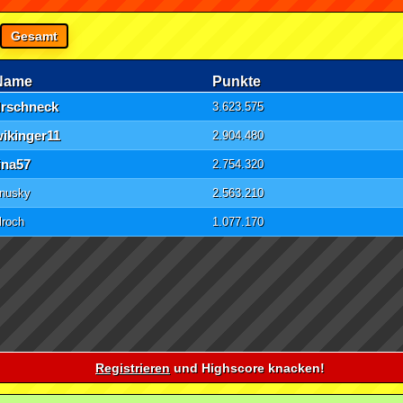
Gesamt
Name
Punkte
drschneck
3.623.575
ikinger11
2.904.480
ina57
2.754.320
nusky
2.563.210
lroch
1.077.170
Registrieren
und Highscore knacken!