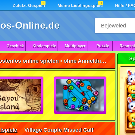
1
0
n
Zuletzt Gespielt
Meine Lieblingsspiele
Hilfe / FA
os-Online.de
Geschick
Kinderspiele
Multiplayer
Puzzle
Rennspi
Sp
Village Couple Missed Calf kostenlos online spielen • ohne Anmeldung 🕹️
lspiele
Village Couple Missed Calf