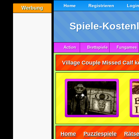
Home
Registrieren
Logi
Werbung
Spiele-Kostenl
Action
Brettspiele
Fungames
Home
Puzzlespiele
Rätse