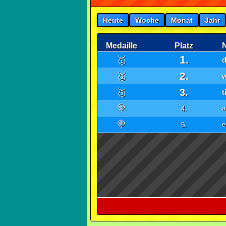
Heute
Woche
Monat
Jahr
Medaille
Platz
1.
🥇
2.
🥈
w
🥉
3.
t
🍭
4.
a
🍭
5.
e