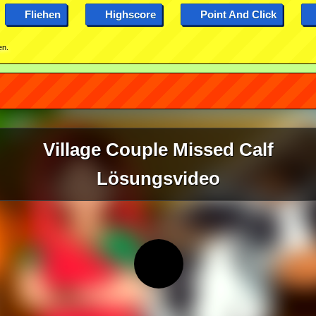
Fliehen
Highscore
Point And Click
en.
Village Couple Missed Calf
Lösungsvideo