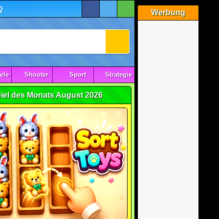
Q
Werbung
ele
Shooter
Sport
Strategie
iel des Monats August 2026