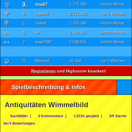
🥉
3.
tina57
2.775.280
letzten Monat
🍭
4.
hopefull
2.771.160
vor 5 Wochen
🍭
5.
GabyIr
2.763.100
letzten Monat
🍬
6.
iwi
2.604.370
letzten Monat
🍬
7.
angel2907
2.538.555
letzten Monat
...
🤝
21.
Beloved
10.150
vor 2 Wochen
Registrieren
und Highscore knacken!
Spielbeschreibung & Infos
Antiquitäten Wimmelbild
Suchbilder
|
0 Kommentare
|
1.819x gespielt
|
5/5 Sterne
bei 5 Bewertungen