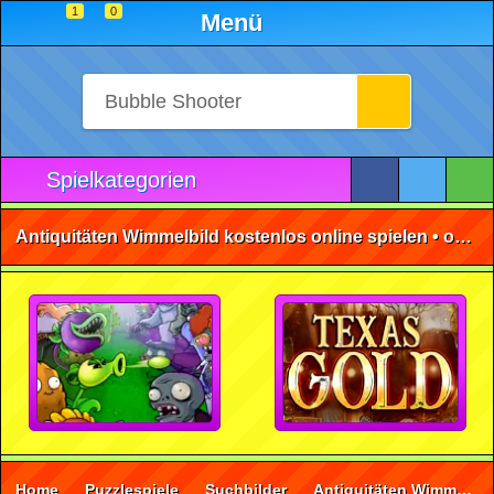
1
0
Menü
Spielkategorien
Antiquitäten Wimmelbild kostenlos online spielen • ohne Anmeldung 🕹️
Home
Puzzlespiele
Suchbilder
Antiquitäten Wimmelbild