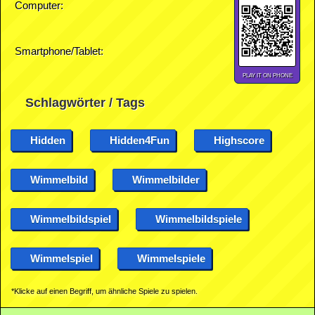
Computer:
Smartphone/Tablet:
PLAY IT ON PHONE
Schlagwörter / Tags
Hidden
Hidden4Fun
Highscore
Wimmelbild
Wimmelbilder
Wimmelbildspiel
Wimmelbildspiele
Wimmelspiel
Wimmelspiele
*Klicke auf einen Begriff, um ähnliche Spiele zu spielen.