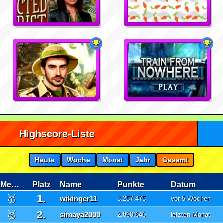
Highscore-Liste
Heute
Woche
Monat
Jahr
Gesamt
Medaille
Platz
Name
Punkte
Datum
1.
🥇
wikinger11
3.257.475
vor 5 Wochen
2.
🥈
simaya2000
2.890.640
letzten Monat