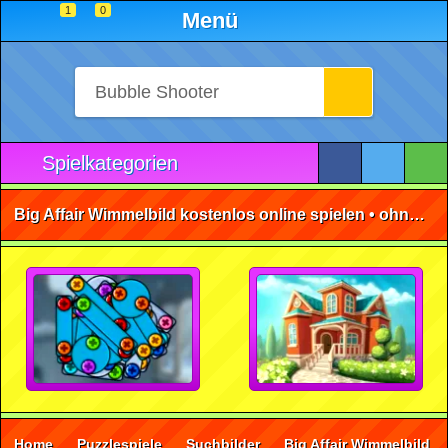
1
0
Menü
Spielkategorien
Big Affair Wimmelbild kostenlos online spielen • ohne Anmeldung 🕹️
Home
Puzzlespiele
Suchbilder
Big Affair Wimmelbild