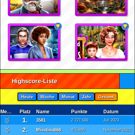
Highscore-Liste
Heute
Woche
Monat
Jahr
Gesamt
Medaille
Platz
Name
Punkte
Datum
1.
🥇
3581
2.727.500
Juli 2023
2.
🥈
Misstina666
476.840
November 2023