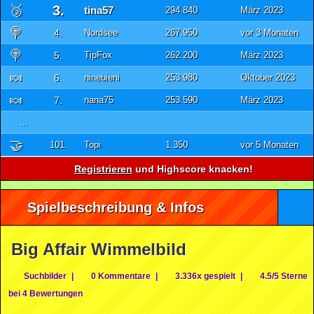
🥉
3.
tina57
294.840
März 2023
🍭
4.
Nordsee
267.950
vor 3 Monaten
🍭
5.
TipFox
262.200
März 2023
🍬
6.
ninebieni
253.980
Oktober 2023
🍬
7.
nana75
253.590
März 2023
...
🤝
101.
Topi
1.350
vor 5 Monaten
Registrieren
und Highscore knacken!
Spielbeschreibung & Infos
Big Affair Wimmelbild
Suchbilder
|
0 Kommentare
|
3.336x gespielt
|
4.5/5 Sterne
bei 4 Bewertungen