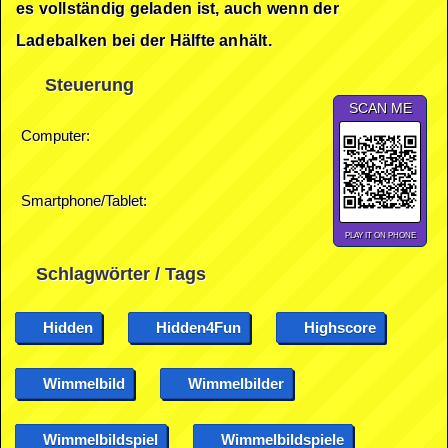
es vollständig geladen ist, auch wenn der
Ladebalken bei der Hälfte anhält.
Steuerung
SCAN ME
Computer:
Smartphone/Tablet:
PLAY IT ON PHONE
Schlagwörter / Tags
Hidden
Hidden4Fun
Highscore
Wimmelbild
Wimmelbilder
Wimmelbildspiel
Wimmelbildspiele