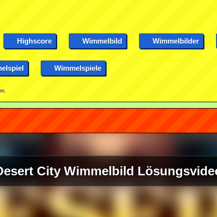
Highscore
Wimmelbild
Wimmelbilder
lspiel
Wimmelspiele
en.
Desert City Wimmelbild Lösungsvide