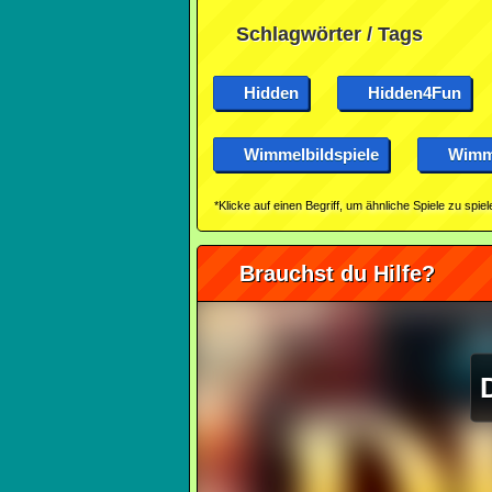
Schlagwörter / Tags
Hidden
Hidden4Fun
Wimmelbildspiele
Wimme
*Klicke auf einen Begriff, um ähnliche Spiele zu spiel
Brauchst du Hilfe?