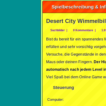
Spielbeschreibung & In
Desert City Wimmelbi
Suchbilder
|
0 Kommentare
|
1.9
Bist du bereit für ein spannendes 
erfüllen und sehr vorsichtig vorgeh
Versuche, die Gegenstände in den W
Maus oder deinen Fingern.
Der Hi
automatisch nach jedem Level i
Viel Spaß bei dem Online Game wü
Steuerung
Computer: