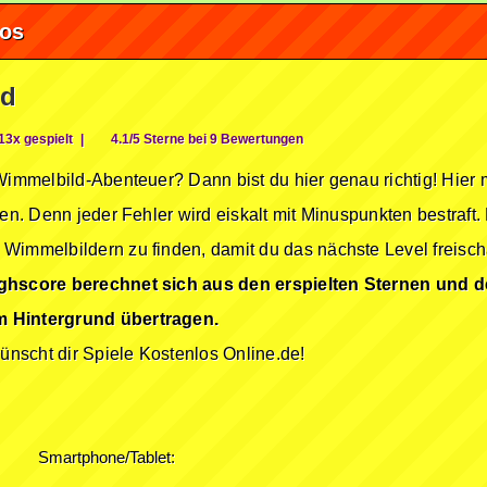
fos
ld
13x gespielt
|
4.1/5 Sterne bei 9 Bewertungen
Wimmelbild-Abenteuer? Dann bist du hier genau richtig! Hier 
en. Denn jeder Fehler wird eiskalt mit Minuspunkten bestraft. 
immelbildern zu finden, damit du das nächste Level freischal
ghscore berechnet sich aus den erspielten Sternen und 
m Hintergrund übertragen.
nscht dir Spiele Kostenlos Online.de!
Smartphone/Tablet: