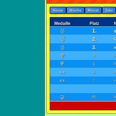
Heute
Woche
Monat
Jahr
Medaille
Platz
1.
🥇
2.
🥈
🥉
3.
🍭
4.
h
🍭
5.
🍬
6.
b
🍬
7.
s
...
🤝
85.