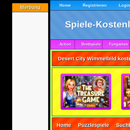
Home
Registrieren
Logi
Werbung
Spiele-Kostenl
Action
Brettspiele
Fungames
Desert City Wimmelbild koste
Home
Puzzlespiele
Suchb