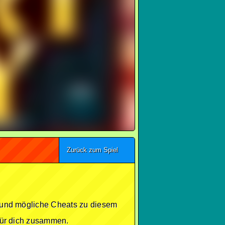
Zurück zum Spiel
se und mögliche Cheats zu diesem
 für dich zusammen.