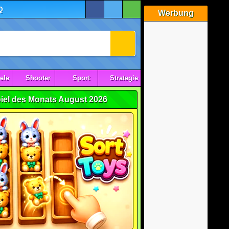
Q
Werbung
ele
Shooter
Sport
Strategie
iel des Monats August 2026