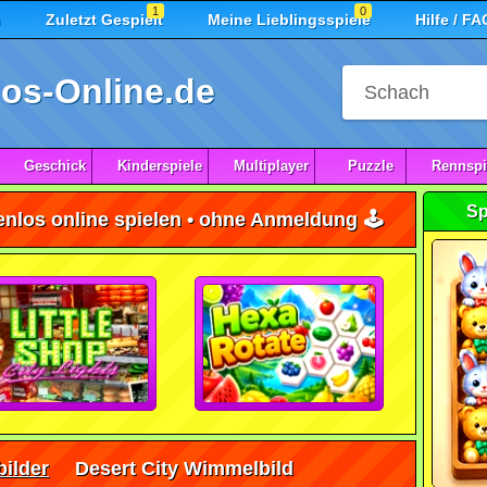
1
0
n
Zuletzt Gespielt
Meine Lieblingsspiele
Hilfe / FA
os-Online.de
Geschick
Kinderspiele
Multiplayer
Puzzle
Rennspi
Sp
nlos online spielen • ohne Anmeldung 🕹️
ilder
Desert City Wimmelbild