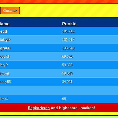
Gesamt
Name
Punkte
gedd
194.712
GabyIr
136.617
agra66
135.840
opefull
69.626
MaryP
59.650
irnbert
59.040
unny55
34.921
Mokka
66
Registrieren
und Highscore knacken!