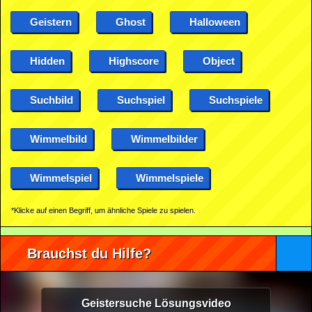
Geistern
Ghost
Halloween
Hidden
Highscore
Object
Suchbild
Suchspiel
Suchspiele
Wimmelbild
Wimmelbilder
Wimmelspiel
Wimmelspiele
*Klicke auf einen Begriff, um ähnliche Spiele zu spielen.
Brauchst du Hilfe?
Geistersuche Lösungsvideo