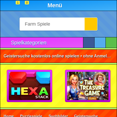
1
0
Menü
Spielkategorien
Geistersuche kostenlos online spielen • ohne Anmeldung 🕹️
Home
Puzzlespiele
Suchbilder
Geistersuche