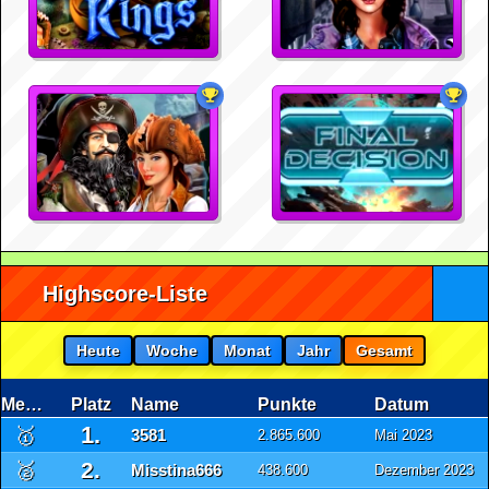
Highscore-Liste
Heute
Woche
Monat
Jahr
Gesamt
Medaille
Platz
Name
Punkte
Datum
1.
🥇
3581
2.865.600
Mai 2023
2.
🥈
Misstina666
438.600
Dezember 2023