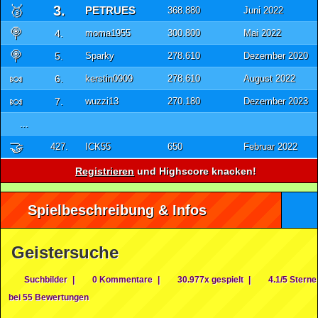
🥉
3.
PETRUES
368.880
Juni 2022
🍭
4.
moma1955
300.800
Mai 2022
🍭
5.
Sparky
278.610
Dezember 2020
🍬
6.
kerstin0909
278.610
August 2022
🍬
7.
wuzzi13
270.180
Dezember 2023
...
🤝
427.
ICK55
650
Februar 2022
Registrieren
und Highscore knacken!
Spielbeschreibung & Infos
Geistersuche
Suchbilder
|
0 Kommentare
|
30.977x gespielt
|
4.1/5 Sterne
bei 55 Bewertungen