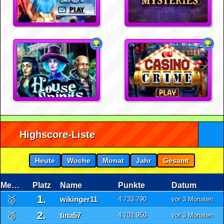
Highscore-Liste
Heute
Woche
Monat
Jahr
Gesamt
Medaille
Platz
Name
Punkte
Datum
1.
🥇
wikinger11
4.733.790
vor 3 Monaten
2.
🥈
tina57
4.701.950
vor 3 Monaten