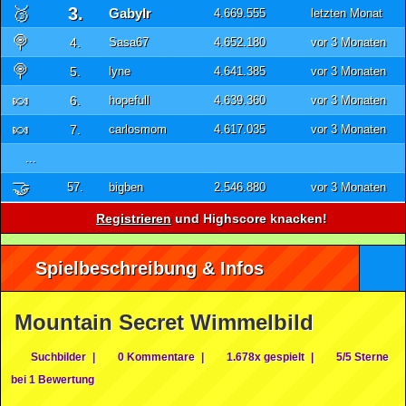
🥉
3.
GabyIr
4.669.555
letzten Monat
🍭
4.
Sasa67
4.652.180
vor 3 Monaten
🍭
5.
lyne
4.641.385
vor 3 Monaten
🍬
6.
hopefull
4.639.360
vor 3 Monaten
🍬
7.
carlosmom
4.617.035
vor 3 Monaten
...
🤝
57.
bigben
2.546.880
vor 3 Monaten
Registrieren
und Highscore knacken!
Spielbeschreibung & Infos
Mountain Secret Wimmelbild
Suchbilder
|
0 Kommentare
|
1.678x gespielt
|
5/5 Sterne
bei 1 Bewertung