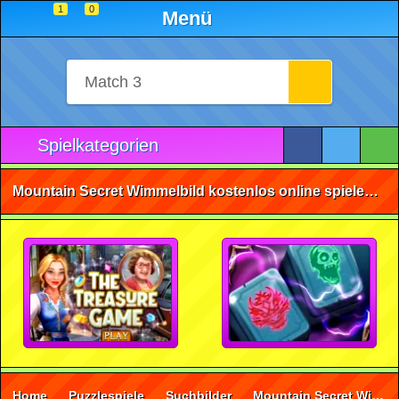
1
0
Menü
Spielkategorien
Mountain Secret Wimmelbild kostenlos online spielen • ohne Anmeldung 🕹️
Home
Puzzlespiele
Suchbilder
Mountain Secret Wimmelbild