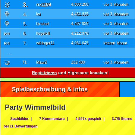
🥉
3.
rix1109
4.500.250
vor 3 Monaten
🍭
4.
iwi
4.481.835
vor 3 Monaten
🍭
5.
birnbert
4.407.935
vor 3 Monaten
🍬
6.
hopefull
4.212.970
vor 3 Monaten
🍬
7.
wikinger11
4.061.645
letzten Monat
...
🤝
71.
Maui2
232.480
vor 3 Monaten
Registrieren
und Highscore knacken!
Spielbeschreibung & Infos
Party Wimmelbild
Suchbilder
|
7 Kommentare
|
4.557x gespielt
|
3.7/5 Sterne
bei 11 Bewertungen