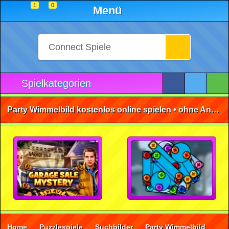
1
0
Menü
Spielkategorien
Party Wimmelbild kostenlos online spielen • ohne Anmeldung 🕹️
Home
Puzzlespiele
Suchbilder
Party Wimmelbild