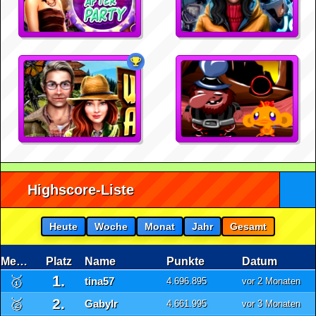
Highscore-Liste
Heute
Woche
Monat
Jahr
Gesamt
Medaille
Platz
Name
Punkte
Datum
1.
🥇
tina57
4.696.895
vor 2 Monaten
2.
🥈
GabyIr
4.661.995
vor 3 Monaten