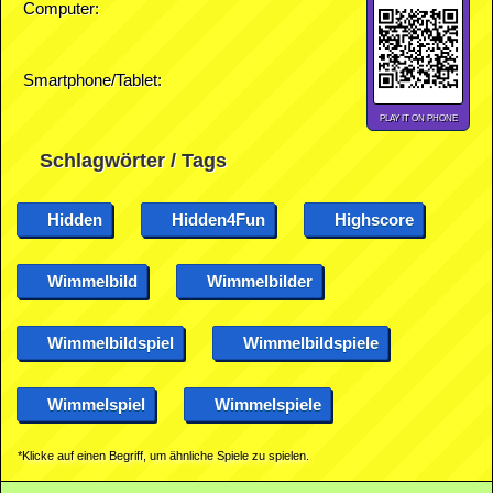
Computer:
Smartphone/Tablet:
PLAY IT ON PHONE
Schlagwörter / Tags
Hidden
Hidden4Fun
Highscore
Wimmelbild
Wimmelbilder
Wimmelbildspiel
Wimmelbildspiele
Wimmelspiel
Wimmelspiele
*Klicke auf einen Begriff, um ähnliche Spiele zu spielen.