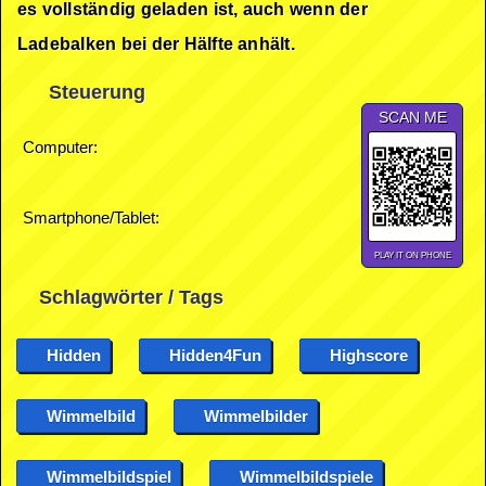
es vollständig geladen ist, auch wenn der
Ladebalken bei der Hälfte anhält.
Steuerung
SCAN ME
Computer:
Smartphone/Tablet:
PLAY IT ON PHONE
Schlagwörter / Tags
Hidden
Hidden4Fun
Highscore
Wimmelbild
Wimmelbilder
Wimmelbildspiel
Wimmelbildspiele