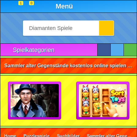
1
0
Menü
Spielkategorien
Sammler alter Gegenstände kostenlos online spielen • ohne Anmeldung 🕹️
Home
Puzzlespiele
Suchbilder
Sammler alter Gegenstände