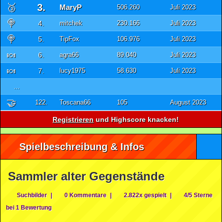
🥉
3.
MaryP
506.260
Juli 2023
🍭
4.
mitchek
230.166
Juli 2023
🍭
5.
TipFox
106.976
Juli 2023
🍬
6.
agra66
89.040
Juli 2023
🍬
7.
lucy1975
58.630
Juli 2023
...
🤝
122.
Toscana66
105
August 2023
Registrieren
und Highscore knacken!
Spielbeschreibung & Infos
Sammler alter Gegenstände
Suchbilder
|
0 Kommentare
|
2.822x gespielt
|
4/5 Sterne
bei 1 Bewertung