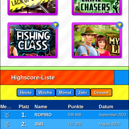
Highscore-Liste
Heute
Woche
Monat
Jahr
Gesamt
Medaille
Platz
Name
Punkte
Datum
1.
🥇
ROPIRO
938.808
September 2023
2.
🥈
3581
767.028
August 2023