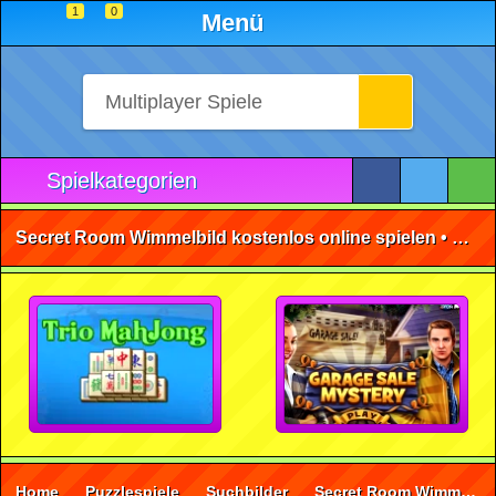
1
0
Menü
Spielkategorien
Secret Room Wimmelbild kostenlos online spielen • ohne Anmeldung 🕹️
Home
Puzzlespiele
Suchbilder
Secret Room Wimmelbild