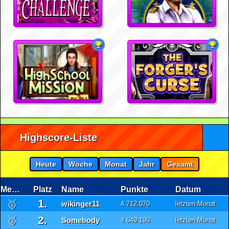
Highscore-Liste
Heute
Woche
Monat
Jahr
Gesamt
Medaille
Platz
Name
Punkte
Datum
1.
🥇
wikinger11
4.712.070
letzten Monat
2.
🥈
Somebody
4.649.190
letzten Monat