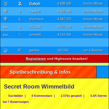
🥉
3.
GabyIr
4.608.630
letzten Monat
🍭
4.
hopefull
4.602.495
letzten Monat
🍭
5.
drschneck
4.587.370
letzten Monat
🍬
6.
HCR136
4.527.030
letzten Monat
🍬
7.
sonne65
4.518.305
letzten Monat
...
🤝
97.
gambia
110.150
vor 4 Wochen
Registrieren
und Highscore knacken!
Spielbeschreibung & Infos
Secret Room Wimmelbild
Suchbilder
|
0 Kommentare
|
2.576x gespielt
|
4.4/5 Sterne
bei 7 Bewertungen