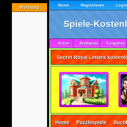
Home
Registrieren
Logi
Werbung
Spiele-Kostenl
Action
Brettspiele
Fungames
Secret Royal Letters kostenl
Home
Puzzlespiele
Suchb