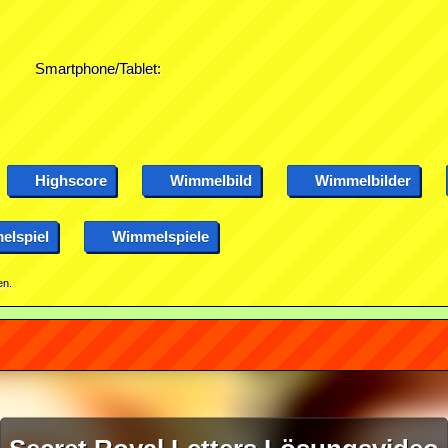
Smartphone/Tablet:
Highscore
Wimmelbild
Wimmelbilder
lspiel
Wimmelspiele
en.