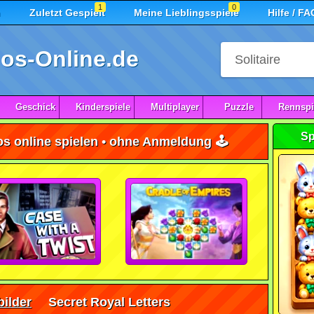
1
0
n
Zuletzt Gespielt
Meine Lieblingsspiele
Hilfe / FA
os-Online.de
Geschick
Kinderspiele
Multiplayer
Puzzle
Rennspi
Sp
os online spielen • ohne Anmeldung 🕹️
ilder
Secret Royal Letters