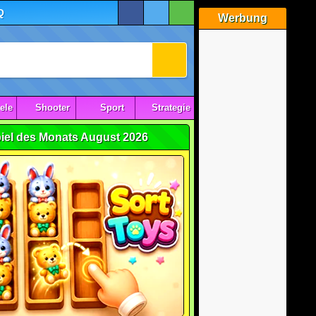
Q
Werbung
ele
Shooter
Sport
Strategie
iel des Monats August 2026