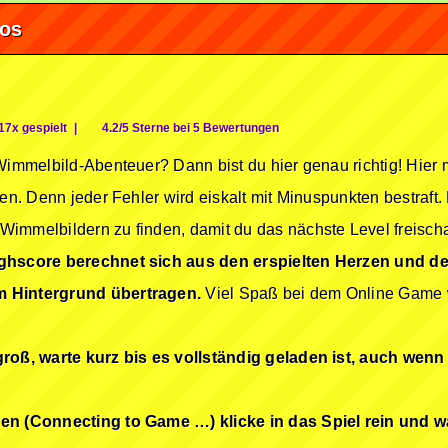
fos
17x gespielt
|
4.2/5 Sterne bei 5 Bewertungen
 Wimmelbild-Abenteuer? Dann bist du hier genau richtig! Hier
en. Denn jeder Fehler wird eiskalt mit Minuspunkten bestraft. 
immelbildern zu finden, damit du das nächste Level freischalt
ghscore berechnet sich aus den erspielten Herzen und d
m Hintergrund übertragen.
Viel Spaß bei dem Online Game w
groß, warte kurz bis es vollständig geladen ist, auch wenn
ren (Connecting to Game …) klicke in das Spiel rein und w