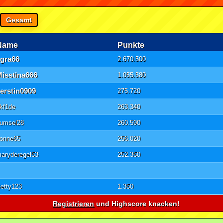
Gesamt
Name
Punkte
agra66
2.670.500
Misstina666
1.055.580
erstin0909
275.720
kf1de
263.340
umsel28
260.590
onne65
256.020
aryderegel53
252.350
etty123
1.350
Registrieren
und Highscore knacken!