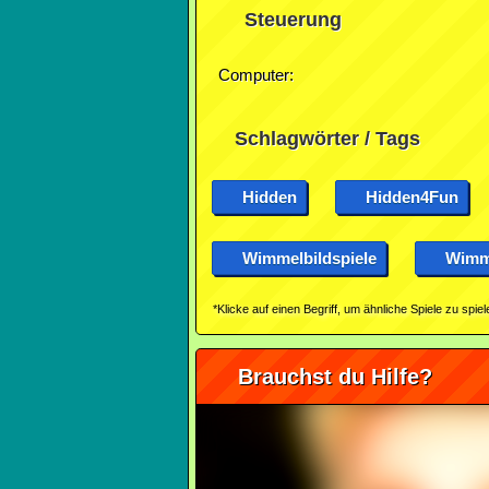
Steuerung
Computer:
Schlagwörter / Tags
Hidden
Hidden4Fun
Wimmelbildspiele
Wimme
*Klicke auf einen Begriff, um ähnliche Spiele zu spiel
Brauchst du Hilfe?