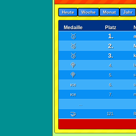
Heute
Woche
Monat
Jahr
Medaille
Platz
1.
🥇
2.
🥈
🥉
3.
k
🍭
4.
b
🍭
5.
s
🍬
6.
s
🍬
7.
m
...
🤝
121.
B