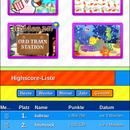
Highscore-Liste
Heute
Woche
Monat
Jahr
Gesamt
Medaille
Platz
Name
Punkte
Datum
1.
🥇
kabrau
5.854.750
vor 3 Wochen
2.
🥈
hitchcock
3.635.500
vor 3 Monaten