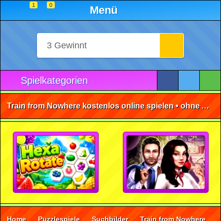
1
0
Menü
Spielkategorien
Train from Nowhere kostenlos online spielen • ohne Anmeldung 🕹️
Home
Puzzlespiele
Suchbilder
Train from Nowhere