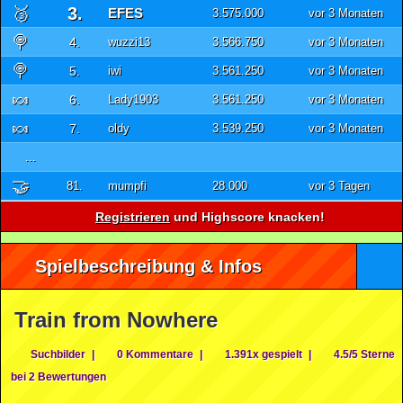
🥉
3.
EFES
3.575.000
vor 3 Monaten
🍭
4.
wuzzi13
3.566.750
vor 3 Monaten
🍭
5.
iwi
3.561.250
vor 3 Monaten
🍬
6.
Lady1903
3.561.250
vor 3 Monaten
🍬
7.
oldy
3.539.250
vor 3 Monaten
...
🤝
81.
mumpfi
28.000
vor 3 Tagen
Registrieren
und Highscore knacken!
Spielbeschreibung & Infos
Train from Nowhere
Suchbilder
|
0 Kommentare
|
1.391x gespielt
|
4.5/5 Sterne
bei 2 Bewertungen