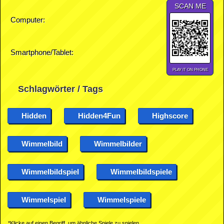
SCAN ME
Computer:
Smartphone/Tablet:
PLAY IT ON PHONE
Schlagwörter / Tags
Hidden
Hidden4Fun
Highscore
Wimmelbild
Wimmelbilder
Wimmelbildspiel
Wimmelbildspiele
Wimmelspiel
Wimmelspiele
*Klicke auf einen Begriff, um ähnliche Spiele zu spielen.