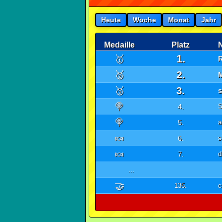
Heute
Woche
Monat
Jahr
Medaille
Platz
1.
🥇
2.
🥈
🥉
3.
🍭
4.
S
🍭
5.
a
🍬
6.
s
🍬
7.
d
...
🤝
135.
c