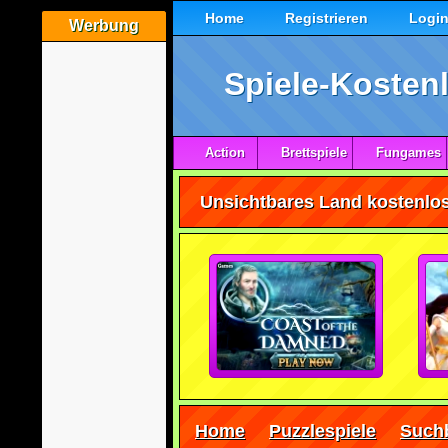
Home
Registrieren
Logi
Werbung
Spiele-Kostenl
Action
Brettspiele
Fungames
Unsichtbares Land kostenlos
Home
Puzzlespiele
Suchb