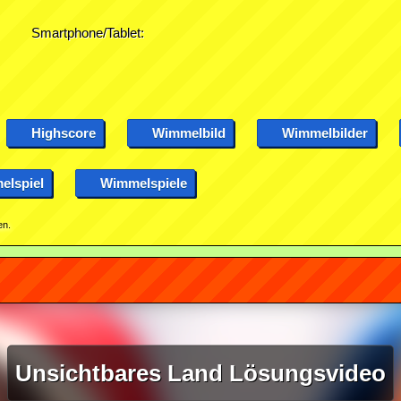
Smartphone/Tablet:
Highscore
Wimmelbild
Wimmelbilder
lspiel
Wimmelspiele
en.
Unsichtbares Land Lösungsvideo