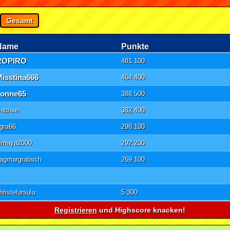
Gesamt
Name
Punkte
ROPIRO
481.100
Misstina666
464.400
sonne65
388.500
achse
382.400
gra66
298.100
imaya2000
292.200
agmargrabsch
269.100
hristelursula
5.300
Registrieren
und Highscore knacken!