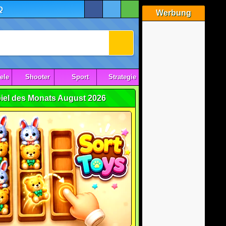
Q
Werbung
ele
Shooter
Sport
Strategie
iel des Monats August 2026