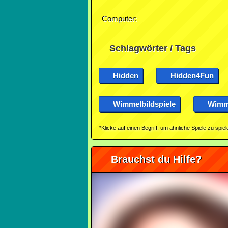
Computer:
Schlagwörter / Tags
Hidden
Hidden4Fun
Wimmelbildspiele
Wimme
*Klicke auf einen Begriff, um ähnliche Spiele zu spiel
Brauchst du Hilfe?