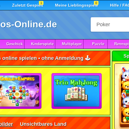
1
0
n
Zuletzt Gespielt
Meine Lieblingsspiele
Hilfe / FA
os-Online.de
Geschick
Kinderspiele
Multiplayer
Puzzle
Rennspi
Sp
 online spielen • ohne Anmeldung 🕹️
ilder
Unsichtbares Land