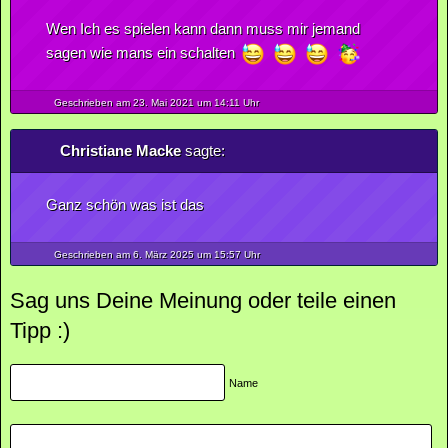
Wen Ich es spielen kann dann muss mir jemand
sagen wie mans ein schalten
Geschrieben am 23.
Mai
2021
um 14:11 Uhr
Christiane Macke
sagte:
Ganz schön was ist das
Geschrieben am 6.
März
2025
um 15:57 Uhr
Sag uns Deine Meinung oder teile einen
Tipp :)
Name