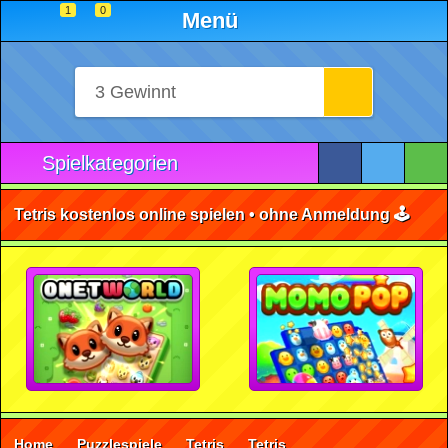
1
0
Menü
Spielkategorien
Tetris kostenlos online spielen • ohne Anmeldung 🕹️
Home
Puzzlespiele
Tetris
Tetris