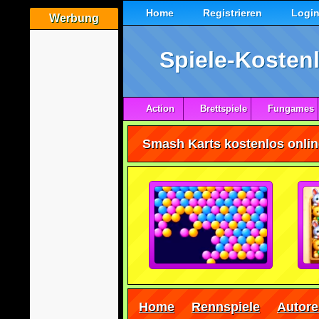
Home
Registrieren
Logi
Werbung
Spiele-Kostenl
Action
Brettspiele
Fungames
Smash Karts kostenlos onlin
Home
Rennspiele
Autor