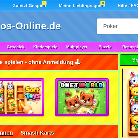
1
0
n
Zuletzt Gespielt
Meine Lieblingsspiele
Hilfe / FA
os-Online.de
Geschick
Kinderspiele
Multiplayer
Puzzle
Rennspi
Sp
e spielen • ohne Anmeldung 🕹️
ennen
Smash Karts