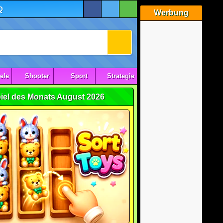
Q
Werbung
ele
Shooter
Sport
Strategie
iel des Monats August 2026