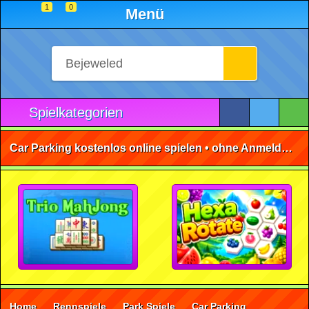
1
0
Menü
Spielkategorien
Car Parking kostenlos online spielen • ohne Anmeldung 🕹️
Home
Rennspiele
Park Spiele
Car Parking