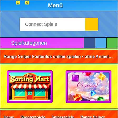
1
0
Menü
Spielkategorien
Range Sniper kostenlos online spielen • ohne Anmeldung 🕹️
Home
Shooterspiele
Sniperspiele
Range Sniper