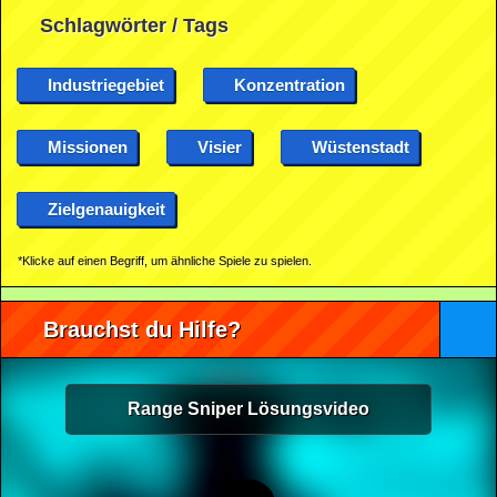
Schlagwörter / Tags
Industriegebiet
Konzentration
Missionen
Visier
Wüstenstadt
Zielgenauigkeit
*Klicke auf einen Begriff, um ähnliche Spiele zu spielen.
Brauchst du Hilfe?
Range Sniper Lösungsvideo