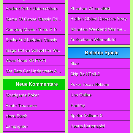
Phantom Wimmelbild
Ancient Paths Unterschiede
Hidden Object Detective Story
Game Of Goose Classic Edition
Mountain Weekend Wimmelbild
Camping Master Tents & Trees
Antiquitäten Wimmelbild
Snake And Ladders Classic
Magic Potion School For Witch
Beliebte Spiele
Wave Road 3D FRVR
Skat
Car Eats Car Underwater Adventure FRVR
Skip Bo HTML5
Neue Kommentare
Poker Texas Holdem
Uno Online
Goodgame Poker
Rummy
Pirate Treasures
Spider Solitaire 3
Hexa Stack
Hearts Kartenspiel
Lamplighter