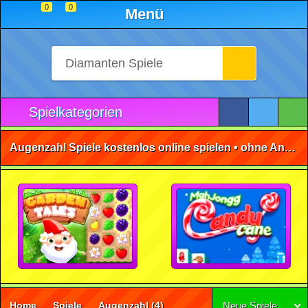
0
0
Menü
Spielkategorien
Augenzahl Spiele kostenlos online spielen • ohne Anmeldung 🕹️
Home
Spiele
Augenzahl
(4)
Neue Spiele