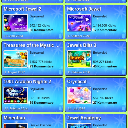
Microsoft Jewel 2
Microsoft Jewel
Bejeweled
Bejeweled
842.432 Klicks
1.494.608 Klicks
30 Kommentare
17 Kommentare
21. April 2023
4. Oktober 2020
Treasures of the Mystic Sea 2
Jewels Blitz 3
Bejeweled
Bejeweled
1.537.778 Klicks
506.276 Klicks
79 Kommentare
40 Kommentare
1. August 2017
2. Oktober 2019
1001 Arabian Nights 2
Crystical
Bejeweled
Bejeweled
551.011 Klicks
557.702 Klicks
59 Kommentare
27 Kommentare
12. Februar 2014
14. Juli 2014
Minenbau
Jewel Academy
Blöcke löschen
Bejeweled