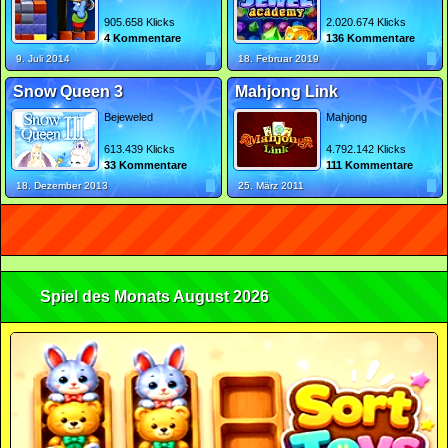
905.658 Klicks
2.020.674 Klicks
4 Kommentare
136 Kommentare
9. Juli 2014
18. Februar 2019
Snow Queen 3
Mahjong Link
Bejeweled
Mahjong
613.439 Klicks
4.792.142 Klicks
33 Kommentare
111 Kommentare
18. Dezember 2013
25. März 2011
Spiel des Monats August 2026