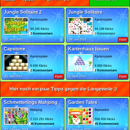
Jungle Solitaire 2
Jungle Solitaire
Kartenspiele
Kartenspiele
94.185 Klicks
44.198 Klicks
3 Kommentare
0 Kommentare
20. Juni 2017
28. Juli 2015
Flash
Capstone
Kartenhaus bauen
Kartenspiele
Kartenspiele
6.936 Klicks
6.868 Klicks
2 Kommentare
2 Kommentare
31. Mai 2012
4. April 2012
Flash
Flash
Hier noch ein paar Tipps gegen die Langeweile ;)
Schmetterlings Mahjong
Garden Tales
Mahjong
Bejeweled
2.315.291 Klicks
558.458 Klicks
36 Kommentare
45 Kommentare
27. Oktober 2014
1. Februar 2021