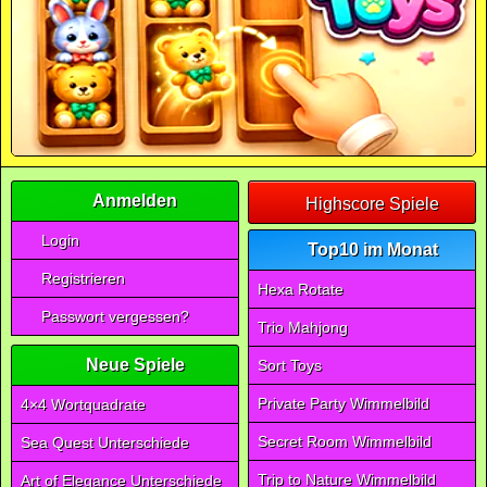
Anmelden
Highscore Spiele
Login
Top10 im Monat
Registrieren
Hexa Rotate
Passwort vergessen?
Trio Mahjong
Neue Spiele
Sort Toys
Private Party Wimmelbild
4×4 Wortquadrate
Secret Room Wimmelbild
Sea Quest Unterschiede
Trip to Nature Wimmelbild
Art of Elegance Unterschiede