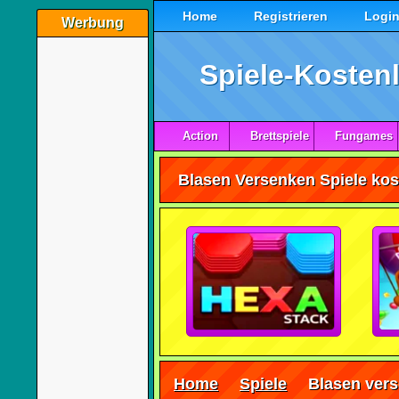
Home
Registrieren
Logi
Werbung
Spiele-Kostenl
Action
Brettspiele
Fungames
Home
Spiele
Blasen ver