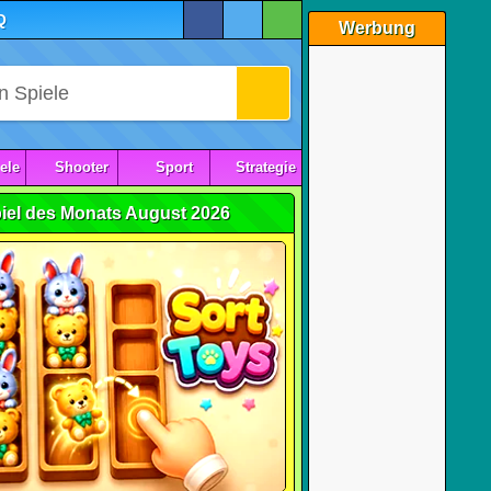
Q
Werbung
ele
Shooter
Sport
Strategie
iel des Monats August 2026