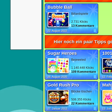
Bubble Ball
Billardspiele
2.731 Klicks
13 Kommentare
22. August 2022
Hier noch ein paar Tipps ge
Sugar Heroes
1001
Bejeweled
1.140.448 Klicks
109 Kommentare
26. August 2020
12. Feb
Gold Rush Pro
Mah
Blöcke löschen
506.355 Klicks
22 Kommentare
27. Januar 2012
13. Jun