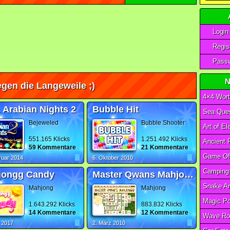
Login
Regist
Passw
N
gen die Langeweile ;)
4×4 Wort
 Arabian Nights 2
Bubble Hit
Sea Ques
Bejeweled
Bubble Shooter
551.165 Klicks
1.251.492 Klicks
59 Kommentare
21 Kommentare
ruar 2014
6. Oktober 2010
jongg Candy
Master Qwans Mahjongg
Mahjong
Mahjong
1.643.292 Klicks
883.832 Klicks
14 Kommentare
12 Kommentare
Wave Ro
i 2017
2. März 2010