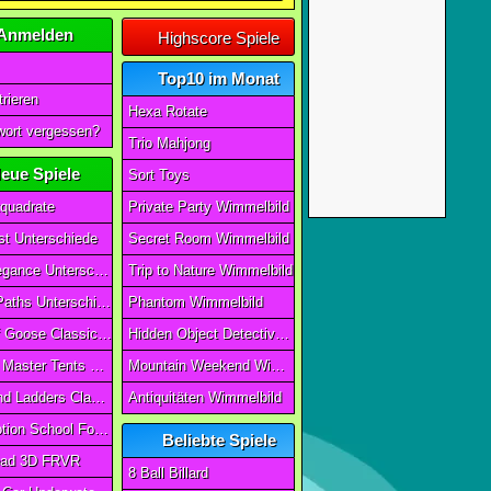
Anmelden
Highscore Spiele
Top10 im Monat
rieren
Hexa Rotate
ort vergessen?
Trio Mahjong
eue Spiele
Sort Toys
quadrate
Private Party Wimmelbild
t Unterschiede
Secret Room Wimmelbild
Art of Elegance Unterschiede
Trip to Nature Wimmelbild
Ancient Paths Unterschiede
Phantom Wimmelbild
Game Of Goose Classic Edition
Hidden Object Detective Story
Camping Master Tents & Trees
Mountain Weekend Wimmelbild
Snake And Ladders Classic
Antiquitäten Wimmelbild
Magic Potion School For Witch
Beliebte Spiele
ad 3D FRVR
8 Ball Billard