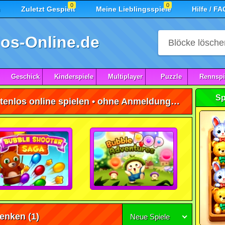
0
0
n
Zuletzt Gespielt
Meine Lieblingsspiele
Hilfe / FA
os-Online.de
Geschick
Kinderspiele
Multiplayer
Puzzle
Rennspi
Sp
Blasen Versenken Spiele kostenlos online spielen • ohne Anmeldung 🕹️
senken
(1)
Neue Spiele