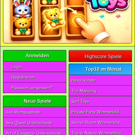
Anmelden
Highscore Spiele
Login
Top10 im Monat
Registrieren
Hexa Rotate
Passwort vergessen?
Trio Mahjong
Neue Spiele
Sort Toys
Private Party Wimmelbild
4×4 Wortquadrate
Secret Room Wimmelbild
Sea Quest Unterschiede
Trip to Nature Wimmelbild
Art of Elegance Unterschiede