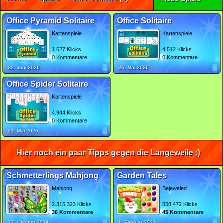
Office Pyramid Solitaire
Office Solitaire
Kartenspiele
Kartenspiele
1.627 Klicks
4.512 Klicks
0 Kommentare
0 Kommentare
22. Juni 2026
26. Mai 2026
Office Spider Solitaire
Kartenspiele
4.944 Klicks
0 Kommentare
21. Mai 2026
Hier noch ein paar Tipps gegen die Langeweile ;)
Schmetterlings Mahjong
Garden Tales
Mahjong
Bejeweled
2.315.323 Klicks
558.472 Klicks
36 Kommentare
45 Kommentare
27. Oktober 2014
1. Februar 2021