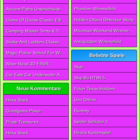
Phantom Wimmelbild
Ancient Paths Unterschiede
Hidden Object Detective Story
Game Of Goose Classic Edition
Mountain Weekend Wimmelbild
Camping Master Tents & Trees
Antiquitäten Wimmelbild
Snake And Ladders Classic
Magic Potion School For Witch
Beliebte Spiele
Wave Road 3D FRVR
Skat
Car Eats Car Underwater Adventure FRVR
Skip Bo HTML5
Neue Kommentare
Poker Texas Holdem
Uno Online
Hexa Stack
Rummy
Goodgame Poker
Spider Solitaire 3
Pirate Treasures
Hearts Kartenspiel
Hexa Stack