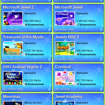
Microsoft Jewel 2
Microsoft Jewel
Bejeweled
Bejeweled
842.488 Klicks
1.494.642 Klicks
30 Kommentare
17 Kommentare
21. April 2023
4. Oktober 2020
Treasures of the Mystic Sea 2
Jewels Blitz 3
Bejeweled
Bejeweled
1.537.792 Klicks
506.288 Klicks
79 Kommentare
40 Kommentare
1. August 2017
2. Oktober 2019
1001 Arabian Nights 2
Crystical
Bejeweled
Bejeweled
551.011 Klicks
557.703 Klicks
59 Kommentare
27 Kommentare
12. Februar 2014
14. Juli 2014
Minenbau
Jewel Academy
Blöcke löschen
Bejeweled