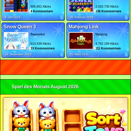
905.661 Klicks
2.020.730 Klicks
4 Kommentare
136 Kommentare
9. Juli 2014
18. Februar 2019
Snow Queen 3
Mahjong Link
Bejeweled
Mahjong
613.439 Klicks
4.792.199 Klicks
33 Kommentare
111 Kommentare
18. Dezember 2013
25. März 2011
Spiel des Monats August 2026