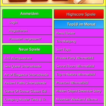
Anmelden
Highscore Spiele
Login
Top10 im Monat
Registrieren
Hexa Rotate
Passwort vergessen?
Trio Mahjong
Neue Spiele
Sort Toys
Private Party Wimmelbild
4×4 Wortquadrate
Secret Room Wimmelbild
Sea Quest Unterschiede
Trip to Nature Wimmelbild
Art of Elegance Unterschiede
Phantom Wimmelbild
Ancient Paths Unterschiede
Hidden Object Detective Story
Game Of Goose Classic Edition
Mountain Weekend Wimmelbild
Camping Master Tents & Trees