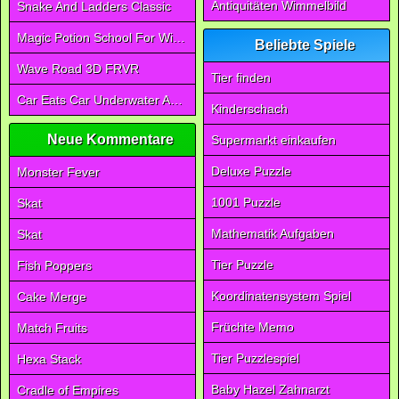
Antiquitäten Wimmelbild
Snake And Ladders Classic
Magic Potion School For Witch
Beliebte Spiele
Wave Road 3D FRVR
Tier finden
Car Eats Car Underwater Adventure FRVR
Kinderschach
Neue Kommentare
Supermarkt einkaufen
Deluxe Puzzle
Monster Fever
1001 Puzzle
Skat
Mathematik Aufgaben
Skat
Tier Puzzle
Fish Poppers
Koordinatensystem Spiel
Cake Merge
Früchte Memo
Match Fruits
Tier Puzzlespiel
Hexa Stack
Baby Hazel Zahnarzt
Cradle of Empires