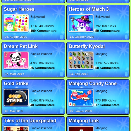
Sugar Heroes
Heroes of Match 3
Bejeweled
Bejeweled
1.140.405 Klicks
792.168 Klicks
109 Kommentare
59 Kommentare
26. August 2020
13. Oktober 2020
Dream Pet Link
Butterfly Kyodai
Blöcke löschen
Mahjong
4.965.007 Klicks
1.248.572 Klicks
25 Kommentare
50 Kommentare
27. März 2015
24. April 2018
Gold Strike
Mahjong Candy Cane
Blöcke löschen
Mahjong
3.490.879 Klicks
978.189 Klicks
40 Kommentare
17 Kommentare
13. Mai 2010
16. Januar 2020
Tiles of the Unexpected
Mahjong Link
Blöcke löschen
Mahjong