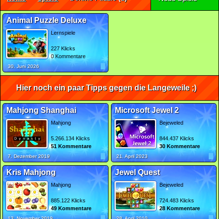
Animal Puzzle Deluxe
Lernspiele
227 Klicks
0 Kommentare
30. Juni 2026
Hier noch ein paar Tipps gegen die Langeweile ;)
Mahjong Shanghai
Microsoft Jewel 2
Mahjong
Bejeweled
5.266.134 Klicks
844.437 Klicks
51 Kommentare
30 Kommentare
7. Dezember 2019
21. April 2023
Kris Mahjong
Jewel Quest
Mahjong
Bejeweled
885.122 Klicks
724.483 Klicks
49 Kommentare
28 Kommentare
13. November 2019
28. April 2010