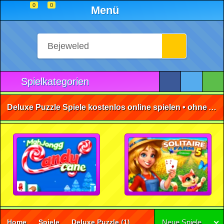
0
0
Menü
Spielkategorien
Deluxe Puzzle Spiele kostenlos online spielen • ohne Anmeldung 🕹️
Home
Spiele
Deluxe Puzzle
(1)
Neue Spiele