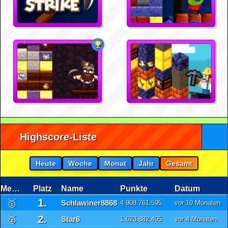
Highscore-Liste
Heute
Woche
Monat
Jahr
Gesamt
Medaille
Platz
Name
Punkte
Datum
1.
🥇
Schlawiner8868
4.908.761.595
vor 10 Monaten
2.
🥈
Star6
1.623.882.405
vor 4 Monaten