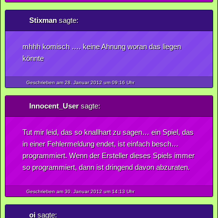
Stixman
sagte:
mhhh komisch …. keine Ahnung woran das liegen
könnte
Geschrieben am 28.
Januar
2012
um 09:16 Uhr
Innocent_User
sagte:
Tut mir leid, das so knallhart zu sagen… ein Spiel, das
in einer Fehlermeldung endet, ist einfach besch…
programmiert. Wenn der Ersteller dieses Spiels immer
so programmiert, dann ist dringend davon abzuraten.
Geschrieben am 30.
Januar
2012
um 14:13 Uhr
oi
sagte: