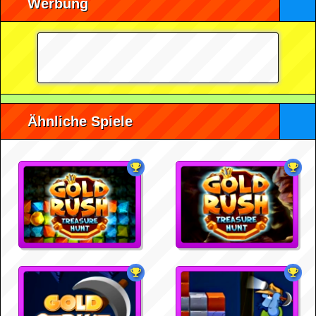
Werbung
Ähnliche Spiele