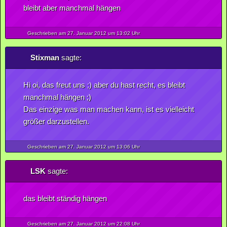
bleibt aber manchmal hängen
Geschrieben am 27.
Januar
2012
um 13:02 Uhr
Stixman
sagte:
Hi oi, das freut uns ;) aber du hast recht, es bleibt
manchmal hängen ;)
Das einzige was man machen kann, ist es vielleicht
größer darzustellen.
Geschrieben am 27.
Januar
2012
um 13:06 Uhr
LSK
sagte:
das bleibt ständig hängen
Geschrieben am 27.
Januar
2012
um 22:08 Uhr