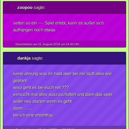
zoopoo
sagte:
selten so ein —- Spiel erlebt, kann es außer sich
aufhängen noch etwas
Geschrieben am 11.
August
2019
um 14:40 Uhr
dankja
sagte:
keine ahnung was ihr habt aber bei mir läuft alles wie
geplant
wiso geht es bei euch net ???
versucht mal alles auszuschalten und dann das spiel
wider neu starten wenn es geht
dann…….
bin ich eine ehrenfrau