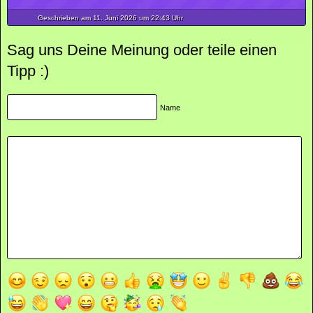
Geschrieben am 11.
Juni
2026
um 22:43 Uhr
Sag uns Deine Meinung oder teile einen
Tipp :)
Name