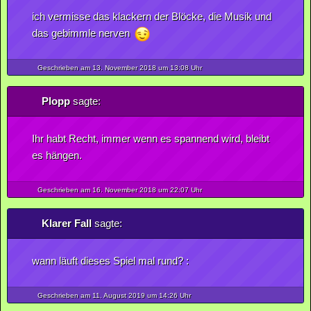
ich vermisse das klackern der Blöcke, die Musik und
das gebimmle nerven
Geschrieben am 13.
November
2018
um 13:08 Uhr
Plopp
sagte:
Ihr habt Recht, immer wenn es spannend wird, bleibt
es hängen.
Geschrieben am 16.
November
2018
um 22:07 Uhr
Klarer Fall
sagte:
wann läuft dieses Spiel mal rund? :
Geschrieben am 11.
August
2019
um 14:26 Uhr