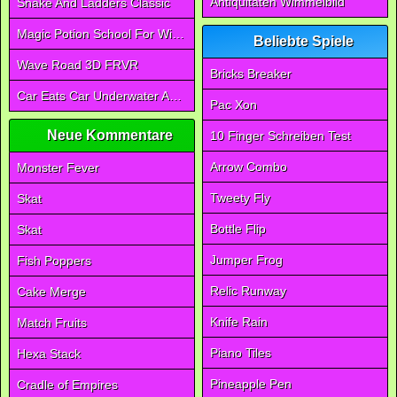
Antiquitäten Wimmelbild
Snake And Ladders Classic
Magic Potion School For Witch
Beliebte Spiele
Wave Road 3D FRVR
Bricks Breaker
Car Eats Car Underwater Adventure FRVR
Pac Xon
Neue Kommentare
10 Finger Schreiben Test
Arrow Combo
Monster Fever
Tweety Fly
Skat
Bottle Flip
Skat
Jumper Frog
Fish Poppers
Relic Runway
Cake Merge
Knife Rain
Match Fruits
Piano Tiles
Hexa Stack
Pineapple Pen
Cradle of Empires