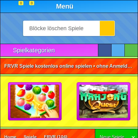
0
0
Menü
Spielkategorien
FRVR Spiele kostenlos online spielen • ohne Anmeldung 🕹️
Home
Spiele
FRVR
(104)
Neue Spiele