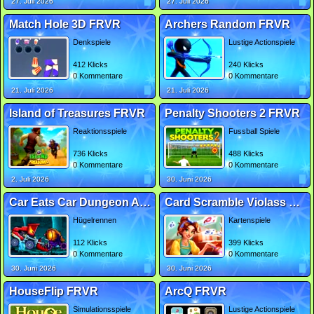
27. Juli 2026
27. Juli 2026
Match Hole 3D FRVR
Archers Random FRVR
Denkspiele
Lustige Actionspiele
412 Klicks
240 Klicks
0 Kommentare
0 Kommentare
21. Juli 2026
21. Juli 2026
Island of Treasures FRVR
Penalty Shooters 2 FRVR
Reaktionsspiele
Fussball Spiele
736 Klicks
488 Klicks
0 Kommentare
0 Kommentare
2. Juli 2026
30. Juni 2026
Car Eats Car Dungeon Adventure FRVR
Card Scramble Violass Diner FRVR
Hügelrennen
Kartenspiele
112 Klicks
399 Klicks
0 Kommentare
0 Kommentare
30. Juni 2026
30. Juni 2026
HouseFlip FRVR
ArcQ FRVR
Simulationsspiele
Lustige Actionspiele