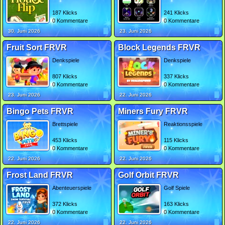
187 Klicks
241 Klicks
0 Kommentare
0 Kommentare
30. Juni 2026
23. Juni 2026
Fruit Sort FRVR
Block Legends FRVR
Denkspiele
Denkspiele
807 Klicks
337 Klicks
0 Kommentare
0 Kommentare
23. Juni 2026
22. Juni 2026
Bingo Pets FRVR
Miners Fury FRVR
Brettspiele
Reaktionsspiele
453 Klicks
115 Klicks
0 Kommentare
0 Kommentare
22. Juni 2026
22. Juni 2026
Frost Land FRVR
Golf Orbit FRVR
Abenteuerspiele
Golf Spiele
372 Klicks
163 Klicks
0 Kommentare
0 Kommentare
22. Juni 2026
22. Juni 2026