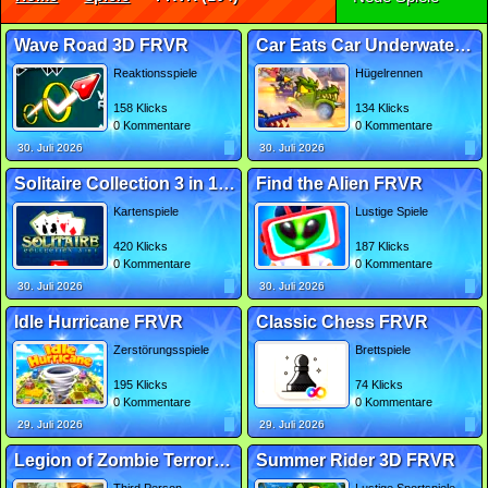
Wave Road 3D FRVR
Car Eats Car Underwater Adventure FRVR
Reaktionsspiele
Hügelrennen
158 Klicks
134 Klicks
0 Kommentare
0 Kommentare
30. Juli 2026
30. Juli 2026
Solitaire Collection 3 in 1 FRVR
Find the Alien FRVR
Kartenspiele
Lustige Spiele
420 Klicks
187 Klicks
0 Kommentare
0 Kommentare
30. Juli 2026
30. Juli 2026
Idle Hurricane FRVR
Classic Chess FRVR
Zerstörungsspiele
Brettspiele
195 Klicks
74 Klicks
0 Kommentare
0 Kommentare
29. Juli 2026
29. Juli 2026
Legion of Zombie Terrors FRVR
Summer Rider 3D FRVR