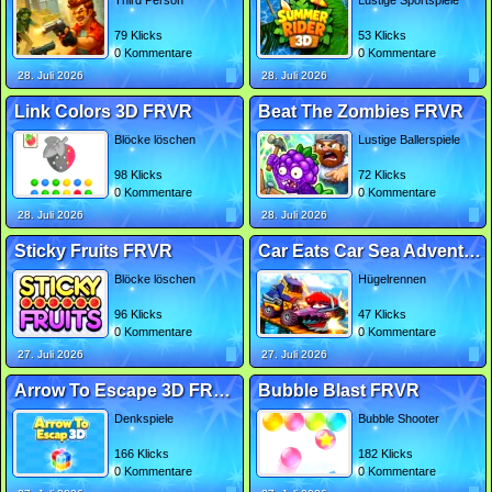
Third Person
Lustige Sportspiele
79 Klicks
53 Klicks
0 Kommentare
0 Kommentare
28. Juli 2026
28. Juli 2026
Link Colors 3D FRVR
Beat The Zombies FRVR
Blöcke löschen
Lustige Ballerspiele
98 Klicks
72 Klicks
0 Kommentare
0 Kommentare
28. Juli 2026
28. Juli 2026
Sticky Fruits FRVR
Car Eats Car Sea Adventure FRVR
Blöcke löschen
Hügelrennen
96 Klicks
47 Klicks
0 Kommentare
0 Kommentare
27. Juli 2026
27. Juli 2026
Arrow To Escape 3D FRVR
Bubble Blast FRVR
Denkspiele
Bubble Shooter
166 Klicks
182 Klicks
0 Kommentare
0 Kommentare