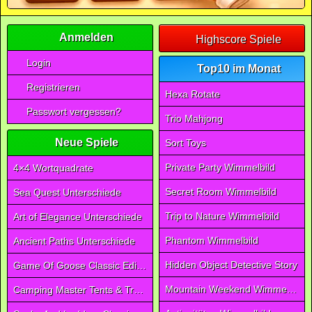
Anmelden
Highscore Spiele
Login
Top10 im Monat
Registrieren
Hexa Rotate
Passwort vergessen?
Trio Mahjong
Neue Spiele
Sort Toys
Private Party Wimmelbild
4×4 Wortquadrate
Secret Room Wimmelbild
Sea Quest Unterschiede
Trip to Nature Wimmelbild
Art of Elegance Unterschiede
Phantom Wimmelbild
Ancient Paths Unterschiede
Hidden Object Detective Story
Game Of Goose Classic Edition
Mountain Weekend Wimmelbild
Camping Master Tents & Trees