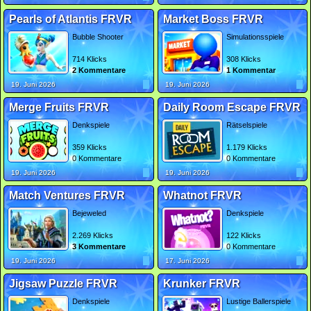
Pearls of Atlantis FRVR
Market Boss FRVR
Bubble Shooter
Simulationsspiele
714 Klicks
308 Klicks
2 Kommentare
1 Kommentar
19. Juni 2026
19. Juni 2026
Merge Fruits FRVR
Daily Room Escape FRVR
Denkspiele
Rätselspiele
359 Klicks
1.179 Klicks
0 Kommentare
0 Kommentare
19. Juni 2026
19. Juni 2026
Match Ventures FRVR
Whatnot FRVR
Bejeweled
Denkspiele
2.269 Klicks
122 Klicks
3 Kommentare
0 Kommentare
19. Juni 2026
17. Juni 2026
Jigsaw Puzzle FRVR
Krunker FRVR
Denkspiele
Lustige Ballerspiele