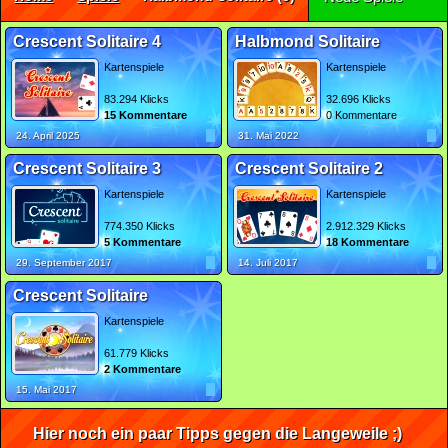
Crescent Solitaire 4
Halbmond Solitaire
Kartenspiele
Kartenspiele
83.294 Klicks
32.696 Klicks
15 Kommentare
0 Kommentare
24. April 2025
31. Mai 2022
Crescent Solitaire 3
Crescent Solitaire 2
Kartenspiele
Kartenspiele
774.350 Klicks
2.912.329 Klicks
5 Kommentare
18 Kommentare
29. September 2017
14. Juli 2017
Crescent Solitaire
Kartenspiele
61.779 Klicks
2 Kommentare
15. Mai 2017
Hier noch ein paar Tipps gegen die Langeweile ;)