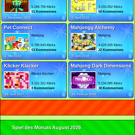
5.266.706 Klicks
3.155.052 Klicks
51 Kommentare
50 Kommentare
7. Dezember 2019
2. April 2019
Pet Connect
Mahjongg Alchemy
Mahjong
Mahjong
5.785.643 Klicks
4.629.505 Klicks
63 Kommentare
22 Kommentare
2. Mai 2010
7. Juni 2018
Klicker Klacker
Mahjong Dark Dimensions
Blöcke löschen
Mahjong
3.101.321 Klicks
5.234.085 Klicks
8 Kommentare
30 Kommentare
28. Juni 2017
14. Februar 2019
Spiel des Monats August 2026