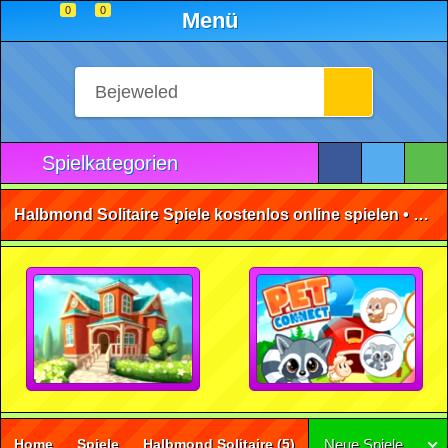
0
0
Menü
Spielkategorien
Halbmond Solitaire Spiele kostenlos online spielen • ohne Anmeldung 🕹️
Home
Spiele
Halbmond Solitaire
(5)
Neue Spiele