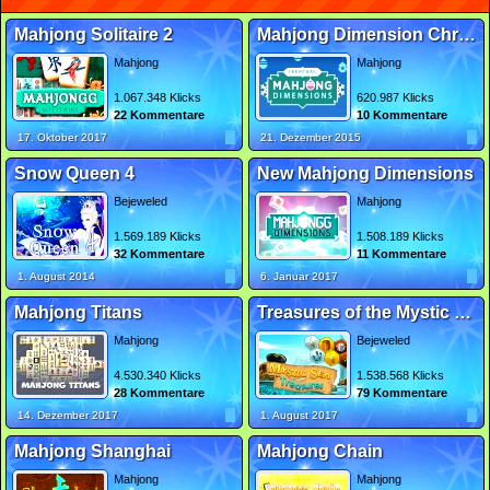
Mahjong Solitaire 2
Mahjong Dimension Christmas
Mahjong
Mahjong
1.067.348 Klicks
620.987 Klicks
22 Kommentare
10 Kommentare
17. Oktober 2017
21. Dezember 2015
Snow Queen 4
New Mahjong Dimensions
Bejeweled
Mahjong
1.569.189 Klicks
1.508.189 Klicks
32 Kommentare
11 Kommentare
1. August 2014
6. Januar 2017
Mahjong Titans
Treasures of the Mystic Sea 2
Mahjong
Bejeweled
4.530.340 Klicks
1.538.568 Klicks
28 Kommentare
79 Kommentare
14. Dezember 2017
1. August 2017
Mahjong Shanghai
Mahjong Chain
Mahjong
Mahjong