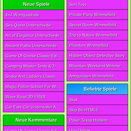
Neue Spiele
Sort Toys
Private Party Wimmelbild
4×4 Wortquadrate
Secret Room Wimmelbild
Sea Quest Unterschiede
Trip to Nature Wimmelbild
Art of Elegance Unterschiede
Phantom Wimmelbild
Ancient Paths Unterschiede
Hidden Object Detective Story
Game Of Goose Classic Edition
Mountain Weekend Wimmelbild
Camping Master Tents & Trees
Antiquitäten Wimmelbild
Snake And Ladders Classic
Magic Potion School For Witch
Beliebte Spiele
Wave Road 3D FRVR
Skat
Car Eats Car Underwater Adventure FRVR
Skip Bo HTML5
Neue Kommentare
Poker Texas Holdem
Uno Online
Game Of Goose Classic Edition