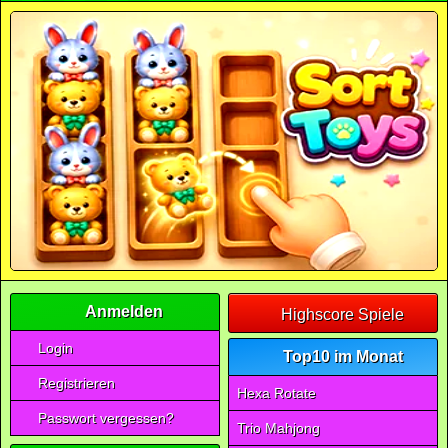
Anmelden
Highscore Spiele
Login
Top10 im Monat
Registrieren
Hexa Rotate
Passwort vergessen?
Trio Mahjong