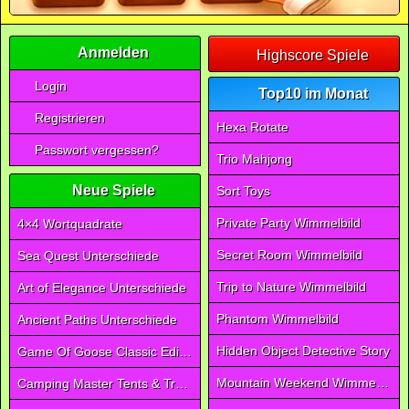
Anmelden
Highscore Spiele
Login
Top10 im Monat
Registrieren
Hexa Rotate
Passwort vergessen?
Trio Mahjong
Neue Spiele
Sort Toys
Private Party Wimmelbild
4×4 Wortquadrate
Secret Room Wimmelbild
Sea Quest Unterschiede
Trip to Nature Wimmelbild
Art of Elegance Unterschiede
Phantom Wimmelbild
Ancient Paths Unterschiede
Hidden Object Detective Story
Game Of Goose Classic Edition
Mountain Weekend Wimmelbild
Camping Master Tents & Trees