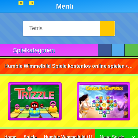
0
0
Menü
Spielkategorien
Humble Wimmelbild Spiele kostenlos online spielen • ohne Anmeldung 🕹️
Home
Spiele
Humble Wimmelbild
(1)
Neue Spiele