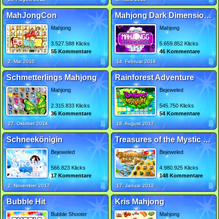
MahJongCon
Mahjong Dark Dimensions Triple Time
Mahjong
Mahjong
3.527.588 Klicks
5.659.852 Klicks
55 Kommentare
46 Kommentare
2. Mai 2010
14. Februar 2019
Schmetterlings Mahjong
Rainforest Adventure
Mahjong
Bejeweled
2.315.833 Klicks
545.750 Klicks
36 Kommentare
54 Kommentare
27. Oktober 2014
18. August 2017
Schneekönigin
Treasures of the Mystic Sea
Bejeweled
Bejeweled
566.823 Klicks
4.980.925 Klicks
17 Kommentare
148 Kommentare
2. November 2017
17. Januar 2012
Bubble Hit
Kris Mahjong
Bubble Shooter
Mahjong