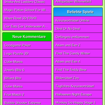
Antiquitäten Wimmelbild
Snake And Ladders Classic
Magic Potion School For Witch
Beliebte Spiele
Wave Road 3D FRVR
Kreuzworträtsel Online
Car Eats Car Underwater Adventure FRVR
Deal Or No Deal
Neue Kommentare
Gefängnis entkommen
Adam and Eve 2
Goodgame Poker
Find The Candy Winter
Logic Puzzle 3D
Adam and Eve 4
Cube Mania
Find The Teddy Bear
Jewels Blitz 6
Bilderrätsel Zoo
Billiard Blitz
Tägliches Kreuzworträtsel
Cube Mania
Halloween Night Escape
Fruit Match 2
Monkey Go Happy Stage 1
Bubble Shooter Extreme