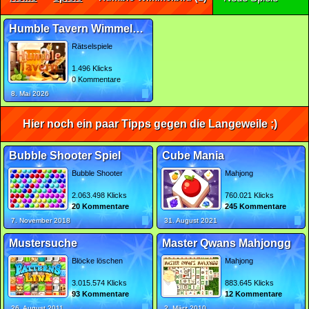
Humble Tavern Wimmelbild
Rätselspiele
1.496 Klicks
0 Kommentare
8. Mai 2026
Hier noch ein paar Tipps gegen die Langeweile ;)
Bubble Shooter Spiel
Cube Mania
Bubble Shooter
Mahjong
2.063.498 Klicks
760.021 Klicks
20 Kommentare
245 Kommentare
7. November 2018
31. August 2021
Mustersuche
Master Qwans Mahjongg
Blöcke löschen
Mahjong
3.015.574 Klicks
883.645 Klicks
93 Kommentare
12 Kommentare
26. August 2011
2. März 2010