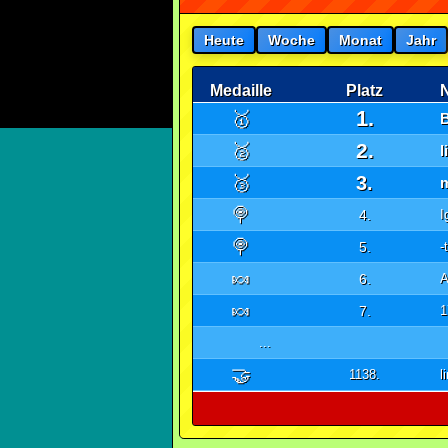
Heute
Woche
Monat
Jahr
Medaille
Platz
1.
🥇
2.
🥈
l
🥉
3.
🍭
4.
I
🍭
5.
-
🍬
6.
A
🍬
7.
1
...
🤝
1138.
l