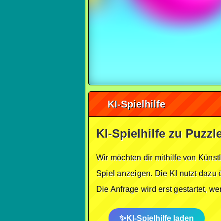
KI-Spielhilfe
KI-Spielhilfe zu Puzzl
Wir möchten dir mithilfe von Künst
Spiel anzeigen. Die KI nutzt dazu 
Die Anfrage wird erst gestartet, w
KI-Spielhilfe laden