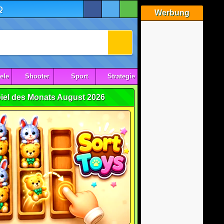
Q
Werbung
ele
Shooter
Sport
Strategie
iel des Monats August 2026