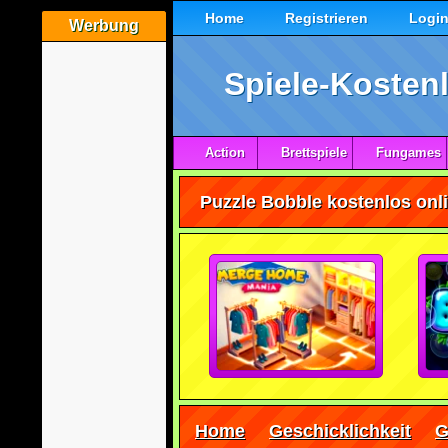
Home
Registrieren
Logi
Werbung
Spiele-Kostenl
Action
Brettspiele
Fungames
Puzzle Bobble kostenlos onli
Home
Geschicklichkeit
G