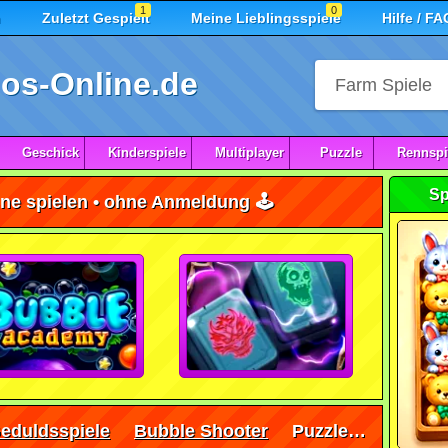
1
0
n
Zuletzt Gespielt
Meine Lieblingsspiele
Hilfe / FA
os-Online.de
Geschick
Kinderspiele
Multiplayer
Puzzle
Rennspi
Sp
ne spielen • ohne Anmeldung 🕹️
eduldsspiele
Bubble Shooter
Puzzle Bobble