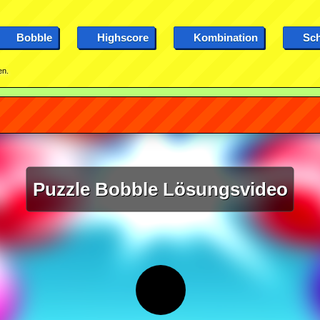
Bobble
Highscore
Kombination
Sch
en.
Puzzle Bobble Lösungsvideo