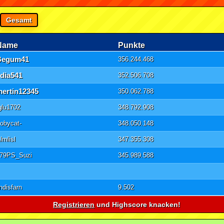
Gesamt
Name
Punkte
Begum41
356.244.468
idia541
352.506.708
mertin12345
350.062.788
glu1702
348.792.908
tobycat-
348.050.148
lmlisl
347.355.308
79PS_Suzi
345.989.588
indisfarn
9.502
Registrieren
und Highscore knacken!