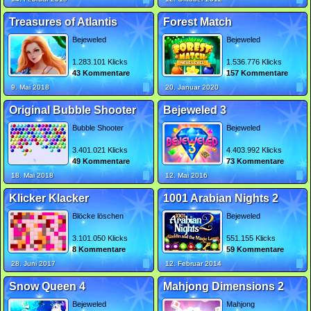
Treasures of Atlantis
Forest Match
Bejeweled
Bejeweled
1.283.101 Klicks
1.536.776 Klicks
43 Kommentare
157 Kommentare
9. Mai 2018
20. Januar 2020
Original Bubble Shooter
Bejeweled 3
Bubble Shooter
Bejeweled
3.401.021 Klicks
4.403.992 Klicks
49 Kommentare
73 Kommentare
18. Mai 2018
12. Mai 2016
Klicker Klacker
1001 Arabian Nights 2
Blöcke löschen
Bejeweled
3.101.050 Klicks
551.155 Klicks
8 Kommentare
59 Kommentare
28. Juni 2017
12. Februar 2014
Snow Queen 4
Mahjong Dimensions 2
Bejeweled
Mahjong