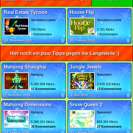
Real Estate Tycoon
House Flip
Simulationsspiele
Simulationsspiele
700 Klicks
2.761 Klicks
0 Kommentare
0 Kommentare
14. November 2025
23. Februar 2024
Hier noch ein paar Tipps gegen die Langeweile ;)
Mahjong Shanghai
Jungle Jewels
Mahjong
Bejeweled
5.265.998 Klicks
2.978.118 Klicks
51 Kommentare
13 Kommentare
7. Dezember 2019
1. Juni 2019
Mahjong Dimensions
Snow Queen 2
Mahjong
Bejeweled
5.389.201 Klicks
683.365 Klicks
30 Kommentare
27 Kommentare
14. Februar 2019
12. Oktober 2012