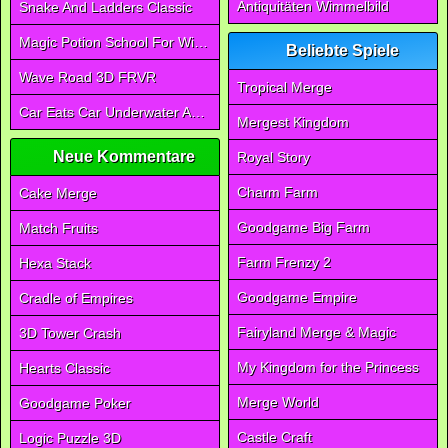
Antiquitäten Wimmelbild
Snake And Ladders Classic
Magic Potion School For Witch
Beliebte Spiele
Wave Road 3D FRVR
Tropical Merge
Car Eats Car Underwater Adventure FRVR
Mergest Kingdom
Neue Kommentare
Royal Story
Charm Farm
Cake Merge
Goodgame Big Farm
Match Fruits
Farm Frenzy 2
Hexa Stack
Goodgame Empire
Cradle of Empires
Fairyland Merge & Magic
3D Tower Crash
My Kingdom for the Princess
Hearts Classic
Merge World
Goodgame Poker
Castle Craft
Logic Puzzle 3D