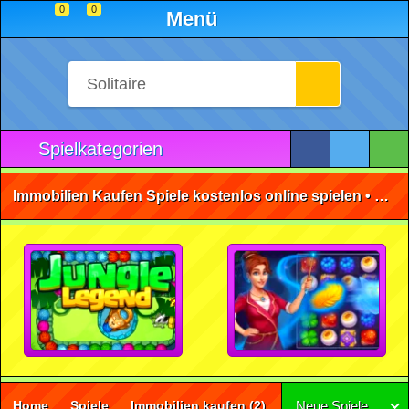
0
0
Menü
Spielkategorien
Immobilien Kaufen Spiele kostenlos online spielen • ohne Anmeldung 🕹️
Home
Spiele
Immobilien kaufen
(2)
Neue Spiele