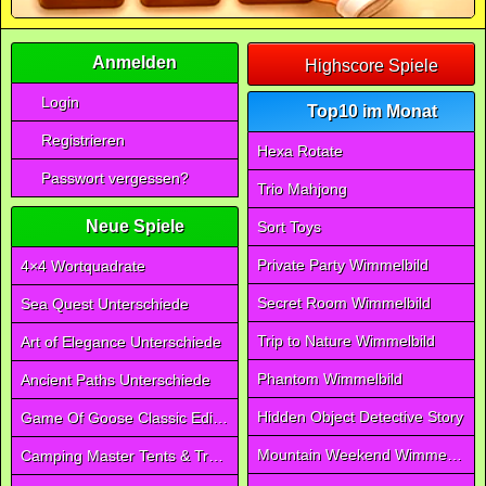
Anmelden
Highscore Spiele
Login
Top10 im Monat
Registrieren
Hexa Rotate
Passwort vergessen?
Trio Mahjong
Neue Spiele
Sort Toys
Private Party Wimmelbild
4×4 Wortquadrate
Secret Room Wimmelbild
Sea Quest Unterschiede
Trip to Nature Wimmelbild
Art of Elegance Unterschiede
Phantom Wimmelbild
Ancient Paths Unterschiede
Hidden Object Detective Story
Game Of Goose Classic Edition
Mountain Weekend Wimmelbild
Camping Master Tents & Trees