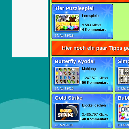
Tier Puzzlespiel
Lernspiele
9.583 Klicks
4 Kommentare
24. April 2019
Hier noch ein paar Tipps ge
Butterfly Kyodai
Sim
Mahjong
1.247.571 Klicks
50 Kommentare
24. April 2018
2. Mai 
Gold Strike
Bubb
Blöcke löschen
3.485.797 Klicks
40 Kommentare
13. Mai 2010
6. Okto