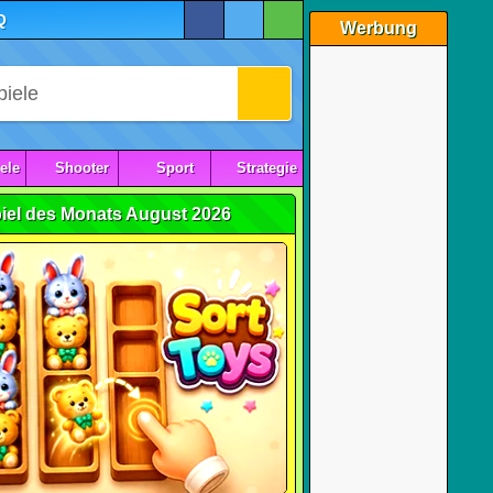
Q
Werbung
ele
Shooter
Sport
Strategie
iel des Monats August 2026