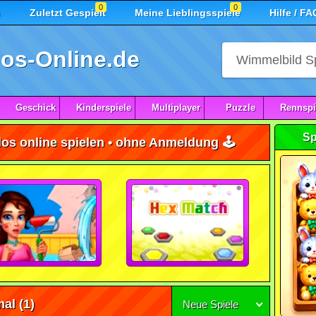
0
0
n
Zuletzt Gespielt
Meine Lieblingsspiele
Hilfe / FA
os-Online.de
Geschick
Kinderspiele
Multiplayer
Puzzle
Rennspi
Sp
os online spielen • ohne Anmeldung 🕹️
mal
(1)
Neue Spiele