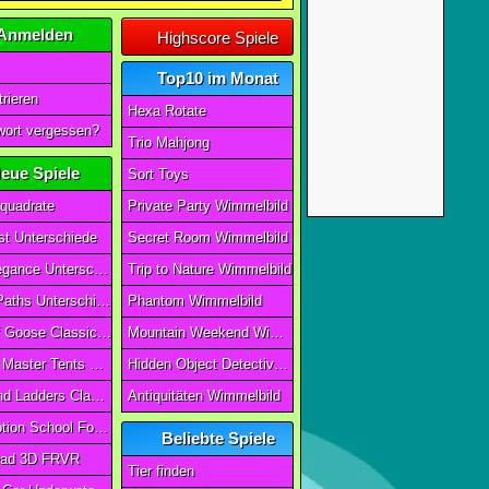
Anmelden
Highscore Spiele
Top10 im Monat
rieren
Hexa Rotate
ort vergessen?
Trio Mahjong
eue Spiele
Sort Toys
quadrate
Private Party Wimmelbild
t Unterschiede
Secret Room Wimmelbild
Art of Elegance Unterschiede
Trip to Nature Wimmelbild
Ancient Paths Unterschiede
Phantom Wimmelbild
Game Of Goose Classic Edition
Mountain Weekend Wimmelbild
Camping Master Tents & Trees
Hidden Object Detective Story
Snake And Ladders Classic
Antiquitäten Wimmelbild
Magic Potion School For Witch
Beliebte Spiele
ad 3D FRVR
Tier finden