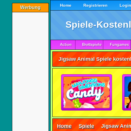
Home
Registrieren
Logi
Werbung
Spiele-Kostenl
Action
Brettspiele
Fungames
Jigsaw Animal Spiele kostenl
Home
Spiele
Jigsaw Ani