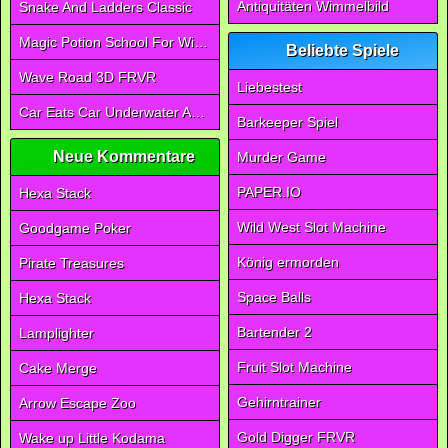
Antiquitäten Wimmelbild
Snake And Ladders Classic
Magic Potion School For Witch
Beliebte Spiele
Wave Road 3D FRVR
Liebestest
Car Eats Car Underwater Adventure FRVR
Barkeeper Spiel
Neue Kommentare
Murder Game
PAPER.IO
Hexa Stack
Wild West Slot Machine
Goodgame Poker
König ermorden
Pirate Treasures
Space Balls
Hexa Stack
Bartender 2
Lamplighter
Fruit Slot Machine
Cake Merge
Gehirntrainer
Arrow Escape Zoo
Gold Digger FRVR
Wake up Little Kodama