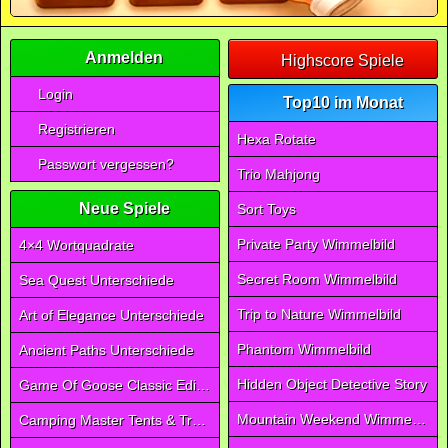
Anmelden
Highscore Spiele
Login
Top10 im Monat
Registrieren
Hexa Rotate
Passwort vergessen?
Trio Mahjong
Neue Spiele
Sort Toys
Private Party Wimmelbild
4×4 Wortquadrate
Secret Room Wimmelbild
Sea Quest Unterschiede
Trip to Nature Wimmelbild
Art of Elegance Unterschiede
Phantom Wimmelbild
Ancient Paths Unterschiede
Hidden Object Detective Story
Game Of Goose Classic Edition
Mountain Weekend Wimmelbild
Camping Master Tents & Trees