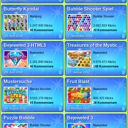
Butterfly Kyodai
Bubble Shooter Spiel
Mahjong
Bubble Shooter
1.247.930 Klicks
2.062.924 Klicks
50 Kommentare
20 Kommentare
24. April 2018
7. November 2018
Bejeweled 3 HTML5
Treasures of the Mystic Sea
Bejeweled
Bejeweled
1.181.840 Klicks
4.979.472 Klicks
40 Kommentare
148 Kommentare
29. Juni 2018
17. Januar 2012
Mustersuche
Fruit Blast
Blöcke löschen
Bejeweled
3.015.176 Klicks
805.323 Klicks
93 Kommentare
38 Kommentare
26. August 2011
6. Oktober 2017
Puzzle Bobble
Bejeweled 3
Bubble Shooter
Bejeweled