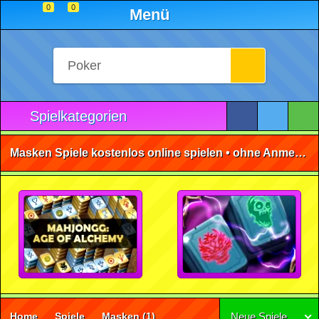
0
0
Menü
Spielkategorien
Masken Spiele kostenlos online spielen • ohne Anmeldung 🕹️
Home
Spiele
Masken
(1)
Neue Spiele