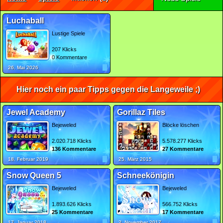
Luchaball
Lustige Spiele
207 Klicks
0 Kommentare
26. Mai 2026
Hier noch ein paar Tipps gegen die Langeweile ;)
Jewel Academy
Gorillaz Tiles
Bejeweled
Blöcke löschen
2.020.718 Klicks
5.578.277 Klicks
136 Kommentare
27 Kommentare
18. Februar 2019
25. März 2015
Snow Queen 5
Schneekönigin
Bejeweled
Bejeweled
1.893.626 Klicks
566.752 Klicks
25 Kommentare
17 Kommentare
17. Januar 2018
2. November 2017