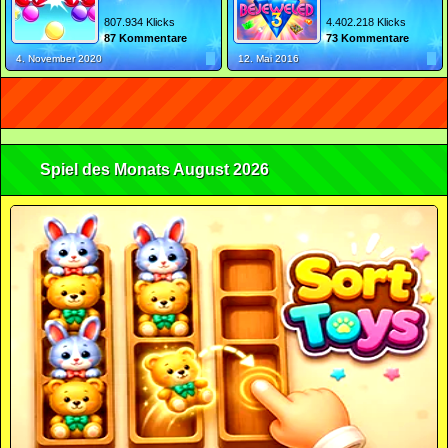
807.934 Klicks
4.402.218 Klicks
87 Kommentare
73 Kommentare
4. November 2020
12. Mai 2016
Spiel des Monats August 2026